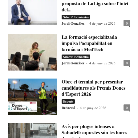
proposta de LaLiga sobre l’inici
del...
Selecció Econòmica
Jordi González
-
4 de juny de 2026
0
La formació especialitzada
impulsa l’ocupabilitat en
farmàcia i MedTech
Selecció Econòmica
Jordi González
-
4 de juny de 2026
0
Obre el termini per presentar
candidatures als Premis Dones
d’Esport 2026
Esports
Redacció
-
4 de juny de 2026
0
Avís per pluges intenses a
Sabadell: aquestes són les hores