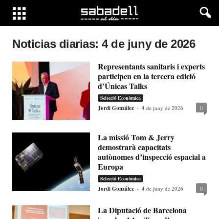
Noticias diarias: 4 de juny de 2026
Representants sanitaris i experts
participen en la tercera edició
d’Únicas Talks
Selecció Econòmica
Jordi González
-
4 de juny de 2026
0
La missió Tom & Jerry
demostrarà capacitats
autònomes d’inspecció espacial a
Europa
Selecció Econòmica
Jordi González
-
4 de juny de 2026
0
La Diputació de Barcelona