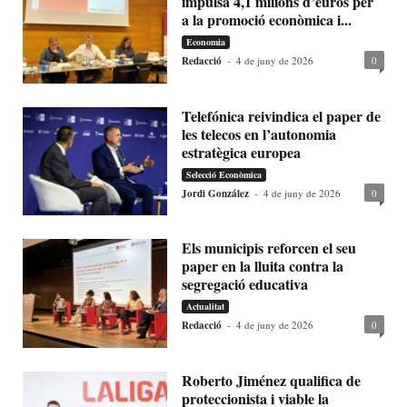
impulsa 4,1 milions d’euros per
a la promoció econòmica i...
Economia
Redacció
-
4 de juny de 2026
0
Telefónica reivindica el paper de
les telecos en l’autonomia
estratègica europea
Selecció Econòmica
Jordi González
-
4 de juny de 2026
0
Els municipis reforcen el seu
paper en la lluita contra la
segregació educativa
Actualitat
Redacció
-
4 de juny de 2026
0
Roberto Jiménez qualifica de
proteccionista i viable la