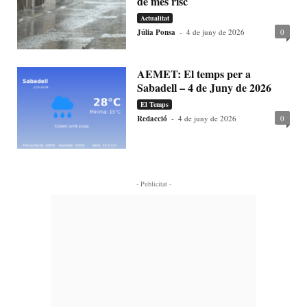
de més risc
Actualitat
Júlia Ponsa
-
4 de juny de 2026
0
AEMET: El temps per a
Sabadell – 4 de Juny de 2026
El Temps
Redacció
-
4 de juny de 2026
0
- Publicitat -