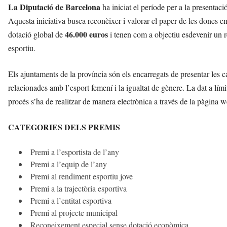
La Diputació de Barcelona
ha iniciat el període per a la presentaci
Aquesta iniciativa busca reconèixer i valorar el paper de les dones e
46.000 euros
dotació global de
i tenen com a objectiu esdevenir un r
esportiu.
Els ajuntaments de la província són els encarregats de presentar les 
relacionades amb l’esport femení i la igualtat de gènere. La dat a lími
procés s’ha de realitzar de manera electrònica a través de la pàgina 
CATEGORIES DELS PREMIS
Premi a l’esportista de l’any
Premi a l’equip de l’any
Premi al rendiment esportiu jove
Premi a la trajectòria esportiva
Premi a l’entitat esportiva
Premi al projecte municipal
Reconeixement especial sense dotació econòmica