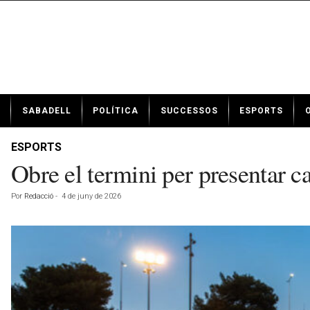
N
SABADELL
POLÍTICA
SUCCESSOS
ESPORTS
o
t
í
ESPORTS
c
Obre el termini per presentar 
i
e
Por
Redacció
-
4 de juny de 2026
s
d
e
S
a
b
a
d