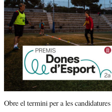
e
l
l
a
v
u
i
Obre el termini per a les candidature