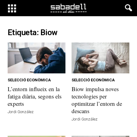
Etiqueta: Biow
SELECCIÓ ECONÒMICA
SELECCIÓ ECONÒMICA
L’entorn influeix en la
Biow impulsa noves
fatiga diària, segons els
tecnologies per
experts
optimitzar l’entorn de
descans
Jordi González
Jordi González