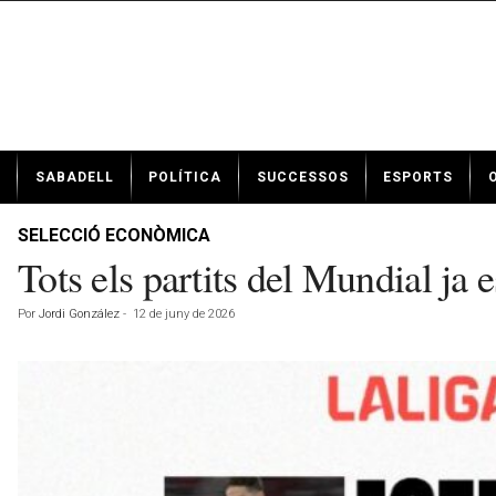
N
SABADELL
POLÍTICA
SUCCESSOS
ESPORTS
o
t
í
SELECCIÓ ECONÒMICA
c
Tots els partits del Mundial 
i
e
Por
Jordi González
-
12 de juny de 2026
s
d
e
S
a
b
a
d