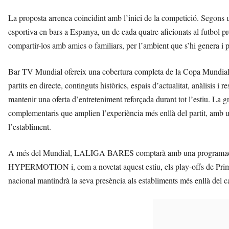
La proposta arrenca coincidint amb l’inici de la competició. Segons
esportiva en bars a Espanya, un de cada quatre aficionats al futbol pre
compartir-los amb amics o familiars, per l’ambient que s’hi genera i pe
Bar TV Mundial ofereix una cobertura completa de la Copa Mundia
partits en directe, continguts històrics, espais d’actualitat, anàlis
mantenir una oferta d’entreteniment reforçada durant tot l’estiu. La 
complementaris que amplien l’experiència més enllà del partit, amb 
l’establiment.
A més del Mundial, LALIGA BARES comptarà amb una programació
HYPERMOTION i, com a novetat aquest estiu, els play-offs de Prim
nacional mantindrà la seva presència als establiments més enllà del