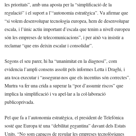
les prioritats”, amb una aposta per la “simplificació de la
regulació” i el suport a l’“autonomia estratègica”. Va afirmar que
“si volem desenvolupar tecnologia europea, hem de desenvolupar
escala, i l’únic actiu important d’escala que tenim a nivell europeu
són les empreses de telecomunicacions”, i per això va insistir a
reclamar “que ens deixin escalar i consolidar”.
Segons el seu parer, hi ha “unanimitat en la diagnosi”, com
evidencia l’ampli consens assolit pels informes Letta i Draghi, i
ara toca executar i “assegurar-nos que els incentius són correctes”.
Murtra va fer una crida a superar la “por d’assumir riscos” que
implica la simplificació i va apel·lar a la col·laboració
publicoprivada.
Pel que fa a l’autonomia estratègica, el president de Telefónica
sosté que Europa té una “debilitat gegantina” davant dels Estats
Units. “No som capaços de regular les empreses tecnològiques