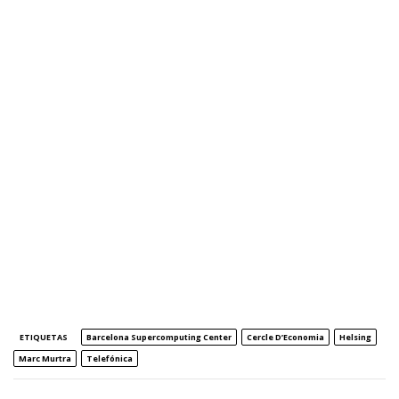
ETIQUETAS
Barcelona Supercomputing Center
Cercle D’Economia
Helsing
Marc Murtra
Telefónica