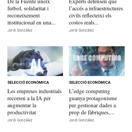
De la Fuente uneix
Experts defensen que
futbol, solidaritat i
l’accés a infraestructures
reconeixement
civils reflecteixi els
institucional en una...
costos reals...
Jordi González
Jordi González
SELECCIÓ ECONÒMICA
SELECCIÓ ECONÒMICA
Les empreses industrials
L’edge computing
recorren a la IA per
guanya protagonisme
augmentar la
per gestionar dades a
productivitat
prop de fàbriques,...
Jordi González
Jordi González