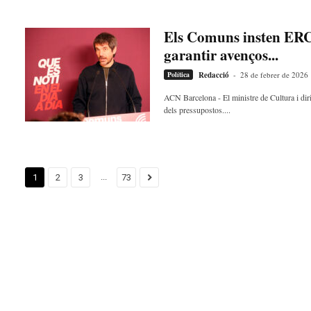
Els Comuns insten ERC 
garantir avenços...
Política
Redacció
-
28 de febrer de 2026
ACN Barcelona - El ministre de Cultura i dir
dels pressupostos....
...
1
2
3
73