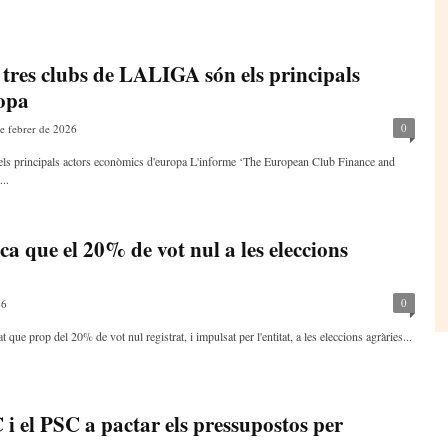
res clubs de LALIGA són els principals
ropa
0
e febrer de 2026
ls principals actors econòmics d'europa L'informe ‘The European Club Finance and
..
ca que el 20% de vot nul a les eleccions
0
26
e prop del 20% de vot nul registrat, i impulsat per l'entitat, a les eleccions agràries...
i el PSC a pactar els pressupostos per