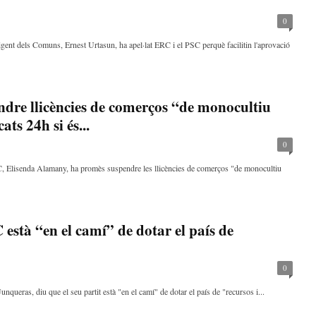
0
igent dels Comuns, Ernest Urtasun, ha apel·lat ERC i el PSC perquè facilitin l'aprovació
re llicències de comerços “de monocultiu
ts 24h si és...
0
, Elisenda Alamany, ha promès suspendre les llicències de comerços "de monocultiu
stà “en el camí” de dotar el país de
0
queras, diu que el seu partit està "en el camí" de dotar el país de "recursos i...