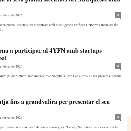
0
e febrer de 2026
va planta Reciclats del Marquesat amb intel·ligència artificial L'empresa Reciclats del
La...
rna a participar al 4YFN amb startups
eal
0
e febrer de 2026
tartups disruptives amb impacte real Napptilus Tech Labs torna a estar present al fòrum
tja fins a grandvalira per presentar el seu
0
e febrer de 2026
a per presentar el seu menú de arrels manxegues ‘Tierra y Sal’ Grandvalira va acollir la