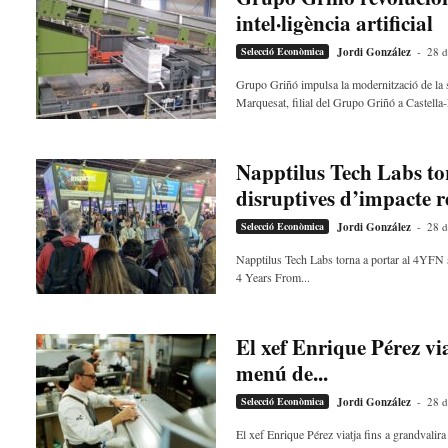
e
intel·ligència artificial
l
Selecció Econòmica
Jordi González
-
28 d
l
a
Grupo Griñó impulsa la modernització de la se
v
Marquesat, filial del Grupo Griñó a Castella-
u
i
Napptilus Tech Labs to
disruptives d’impacte r
Selecció Econòmica
Jordi González
-
28 d
Napptilus Tech Labs torna a portar al 4YFN s
4 Years From...
El xef Enrique Pérez via
menú de...
Selecció Econòmica
Jordi González
-
28 d
El xef Enrique Pérez viatja fins a grandvalir