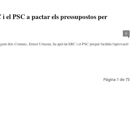
i el PSC a pactar els pressupostos per
0
igent dels Comuns, Ernest Urtasun, ha apel·lat ERC i el PSC perquè facilitin l'aprovació
Página 1 de 73