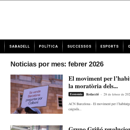
N
SABADELL
POLÍTICA
SUCCESSOS
ESPORTS
o
t
í
Noticias por mes: febrer 2026
c
i
El moviment per l’habi
e
la moratòria dels...
s
d
Economia
Redacció
-
28 de febrer de 20
e
S
ACN Barcelona - El moviment per l’habitatge s
caiguda...
a
b
a
d
Grupo Griñó revolucion