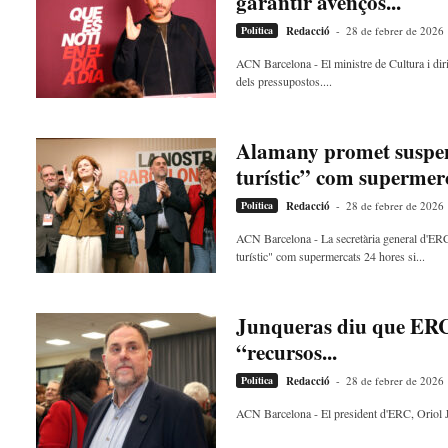
garantir avenços...
Política
Redacció
-
28 de febrer de 2026
ACN Barcelona - El ministre de Cultura i dir
dels pressupostos....
Alamany promet suspend
turístic” com supermerca
Política
Redacció
-
28 de febrer de 2026
ACN Barcelona - La secretària general d'ERC
turístic" com supermercats 24 hores si...
Junqueras diu que ERC e
“recursos...
Política
Redacció
-
28 de febrer de 2026
ACN Barcelona - El president d'ERC, Oriol Jun