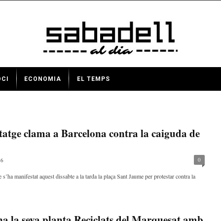
OCI
ECONOMIA
EL TEMPS
tatge clama a Barcelona contra la caiguda de
0
26
’ha manifestat aquest dissabte a la tarda la plaça Sant Jaume per protestar contra la
a la seva planta Reciclats del Marquesat amb