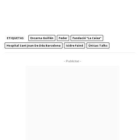
ETIQUETAS
Encarna Guillén
Feder
Fundació ”la Caixa”
Hospital Sant Joan De Déu Barcelona
Isidre Fainé
Únicas Talks
- Publicitat -