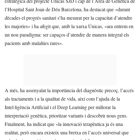
estratègica del projecte Únicas SJD i cap de l’Àrea de Genètica de
l’Hospital Sant Joan de Déu Barcelona, ha destacat que «durant
dècades el progrés sanitari s’ha mesurat per la capacitat d’atendre
les majories» i ha afegit que, amb la xarxa Únicas, «ara entrem en
un nou paradigma: ser capaços d’atendre de manera integral els
pacients amb malalties rares».
A més, ha assenyalat la importància del diagnòstic precoç, l’accés
als tractaments i a la qualitat de vida, així com l’ajuda de la
Intel·ligència Artificial i el Deep Learning per millorar la
interpretació genètica, prioritzar variants i descobrir nous gens.
Finalment, ha indicat que «la innovació terapèutica ja és una
realitat, però encara existeix una bretxa en l’accés universal que