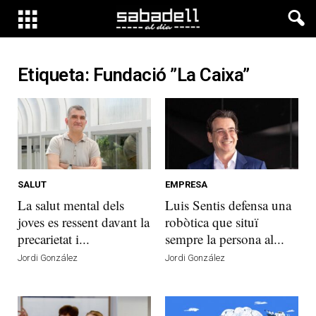
Etiqueta: Fundació ”la Caixa”
SALUT
EMPRESA
La salut mental dels
Luis Sentis defensa una
joves es ressent davant la
robòtica que situï
precarietat i...
sempre la persona al...
Jordi González
Jordi González