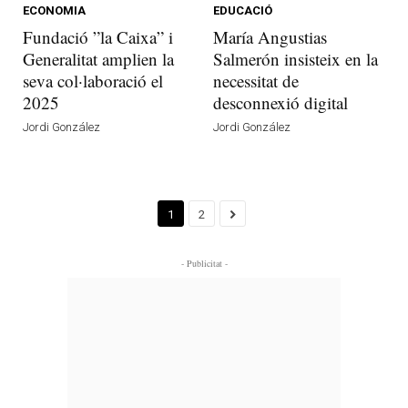
ECONOMIA
EDUCACIÓ
Fundació ”la Caixa” i
María Angustias
Generalitat amplien la
Salmerón insisteix en la
seva col·laboració el
necessitat de
2025
desconnexió digital
Jordi González
Jordi González
1
2
- Publicitat -