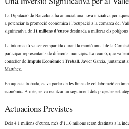
Una Inversió Significativa per al Vall
La Diputació de Barcelona ha anunciat una nova iniciativa per aques
a potenciar la promoció econòmica i l’ocupació a la comarca del Vall
11 milions d’euros
significativa de
destinada a millorar els polígons 
La informació va ser compartida durant la reunió anual de la Comi
participar representants de diferents municipis. La reunió, que va ten
Impuls Econòmic i Treball
conseller de
, Javier Garcia, juntament
Martínez.
En aquesta trobada, es va parlar de les línies de col·laboració en àmbi
econòmic. A més, es va realitzar un seguiment dels projectes estratèg
Actuacions Previstes
Dels 4,1 milions d’euros, més d’1,16 milions seran destinats a la indú