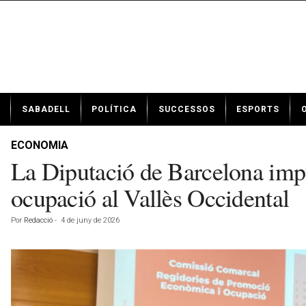
N
SABADELL
POLÍTICA
SUCCESSOS
ESPORTS
o
t
í
ECONOMIA
c
La Diputació de Barcelona impu
i
e
ocupació al Vallès Occidental
s
d
Por
Redacció
-
4 de juny de 2026
e
S
a
b
a
d