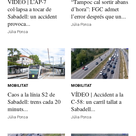
VÍDEO | L’AP-7
“Tampoc cal sortir abans
col·lapsa a tocar de
d’hora”: FGC admet
Sabadell: un accident
l’error després que un...
provoca...
Júlia Ponsa
Júlia Ponsa
MOBILITAT
MOBILITAT
Caos a la línia S2 de
VÍDEO | Accident a la
Sabadell: trens cada 20
C-58: un carril tallat a
minuts...
Sabadell...
Júlia Ponsa
Júlia Ponsa