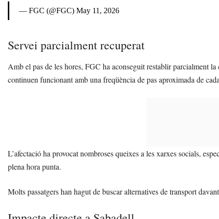
— FGC (@FGC)
May 11, 2026
Servei parcialment recuperat
Amb el pas de les hores, FGC ha aconseguit restablir parcialment la ci
continuen funcionant amb una freqüència de pas aproximada de cada
L’afectació ha provocat nombroses queixes a les xarxes socials, espec
plena hora punta.
Molts passatgers han hagut de buscar alternatives de transport davant 
Impacte directe a Sabadell