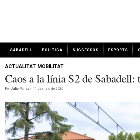
N
SABADELL
POLÍTICA
SUCCESSOS
ESPORTS
o
t
í
ACTUALITAT
MOBILITAT
c
Caos a la línia S2 de Sabadell: 
i
e
Por
Júlia Ponsa
-
11 de maig de 2026
s
d
e
S
a
b
a
d