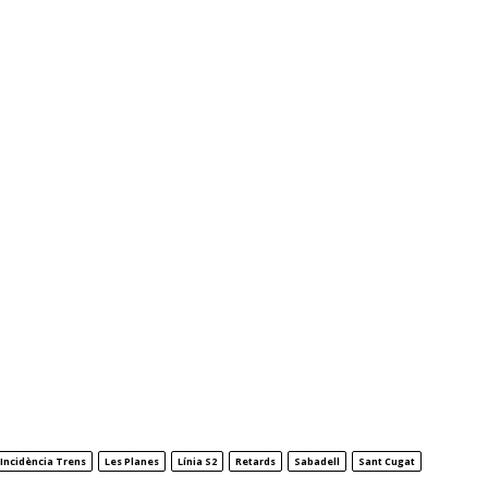
Incidència Trens
Les Planes
Línia S2
Retards
Sabadell
Sant Cugat