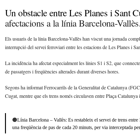
Un obstacle entre Les Planes i Sant C
afectacions a la línia Barcelona-Vallès
Els usuaris de la línia Barcelona-Vallès han viscut una jornada compl
interrupció del servei ferroviari entre les estacions de Les Planes i S
La incidència ha afectat especialment les línies S1 i S2, que connec
de passatgers i freqüències alterades durant diverses hores.
Segons ha informat Ferrocarrils de la Generalitat de Catalunya (FGC)
Cugat, mentre que els trens només circulaven entre Plaça Catalunya i
🟠Línia Barcelona – Vallès: Es restableix el servei de trens entre
una freqüència de pas de cada 20 minuts, per via interceptada per 