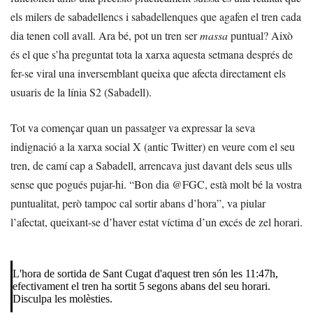
els milers de sabadellencs i sabadellenques que agafen el tren cada
dia tenen coll avall. Ara bé, pot un tren ser
massa
puntual? Això
és el que s’ha preguntat tota la xarxa aquesta setmana després de
fer-se viral una inversemblant queixa que afecta directament els
usuaris de la línia S2 (Sabadell).
Tot va començar quan un passatger va expressar la seva
indignació a la xarxa social X (antic Twitter) en veure com el seu
tren, de camí cap a Sabadell, arrencava just davant dels seus ulls
sense que pogués pujar-hi. “Bon dia @FGC, està molt bé la vostra
puntualitat, però tampoc cal sortir abans d’hora”, va piular
l’afectat, queixant-se d’haver estat víctima d’un excés de zel horari.
L'hora de sortida de Sant Cugat d'aquest tren són les 11:47h,
efectivament el tren ha sortit 5 segons abans del seu horari.
Disculpa les molèsties.