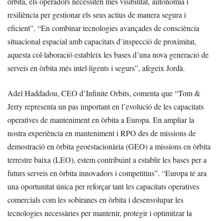
òrbita, els operadors necessiten més visibilitat, autonomia i
resiliència per gestionar els seus actius de manera segura i
eficient”. “En combinar tecnologies avançades de consciència
situacional espacial amb capacitats d’inspecció de proximitat,
aquesta col·laboració estableix les bases d’una nova generació de
serveis en òrbita més intel·ligents i segurs”, afegeix Jordà.
Adel Haddadou, CEO d’Infinite Orbits, comenta que “Tom &
Jerry representa un pas important en l’evolució de les capacitats
operatives de manteniment en òrbita a Europa. En ampliar la
nostra experiència en manteniment i RPO des de missions de
demostració en òrbita geoestacionària (GEO) a missions en òrbita
terrestre baixa (LEO), estem contribuint a establir les bases per a
futurs serveis en òrbita innovadors i competitius”. “Europa té ara
una oportunitat única per reforçar tant les capacitats operatives
comercials com les sobiranes en òrbita i desenvolupar les
tecnologies necessàries per mantenir, protegir i optimitzar la