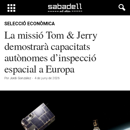
SELECCIÓ ECONÒMICA
La missió Tom & Jerry
demostrarà capacitats
autònomes d’inspecció
espacial a Europa
Por
Jordi González
-
4 de juny de 2026