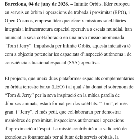
Barcelona, 04 de juny de 2026.
– Infinite Orbits, líder europeu
en serveis en òrbita i operacions de trobada i proximitat (RPO), i
Open Cosmos, empresa líder que ofereix missions satel·litàries
integrals i infraestructura espacial operativa a escala mundial, han
anunciat la seva col·laboració en una nova missió anomenada
“Tom i Jerry”. Impulsada per Infinite Orbits, aquesta iniciativa té
com a objectiu potenciar les capacitats d’inspecció autònoma i de
consciència situacional espacial (SSA) operativa.
El projecte, que uneix dues plataformes espacials complementàries
en òrbita terrestre baixa (LEO) i al qual s’ha donat el sobrenom de
“Tom & Jerry” per la seva inspiració en la mítica parella de
dibuixos animats, estarà format per dos satèl·lits: “Tom”, el més
gran, i “Jerry”, el més petit, que col·laboraran per demostrar
maniobres de proximitat, inspeccions autònomes i operacions
d’aproximació a l’espai. La missió contribuirà a la validació de
tecnologies fonamentals per al futur dels serveis orbitals, la