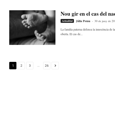
Nou gir en el cas del na
Actualitat
Júlia Ponsa
-
30 de juny de 2
La família paterna defensa la innocència de l
oberta. El cas de...
...
1
2
3
26