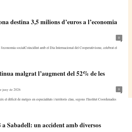
ona destina 3,5 milions d’euros a l’economia
0
'economia socialCoincidint amb el Dia Internacional del Cooperativisme, celebrat el
ntinua malgrat l’augment del 52% de les
0
e juny de 2026
el dèficit de metges en especialitats i territoris clau, segons l'Institut Coordenades
 a Sabadell: un accident amb diversos