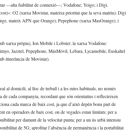
star —alta fiabilitat de connexió—; Vodafone; Yoigo; i Digi.
cost)»: O2 (xarxa Movistar, mateixa prioritat que la seva matriu); Digi
Orange, mateix APN que Orange); Pepephone (xarxa MasOrange); i
mb xarxa pròpia), Ion Mobile i Lobster; la xarxa Vodafone:
imyo, Jazztel, Pepephone, MásMóvil, Lebara, Lycamobile, Euskaltel
mb itinerància de Movistar).
 al domicili, al lloc de treball i a les rutes habituals, no només
ra de cada companyia, recordant que són orientatius i reflecteixen
funciona cada marca de baix cost, ja que d’això depèn bona part de
ment en operadors de baix cost, on de vegades estan limitats; per a
onibilitat per damunt de la velocitat punta; per a un ús urbà intensiu
isponibilitat de 5G; aprofitar l’absència de permanència i la portabilitat