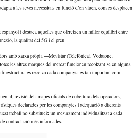
s’adapta a les seves necessitats en funció d’on viuen, com es desplacen
t espanyol i destaca aquelles que ofereixen un millor equilibri entre
nnexió, la qualitat del 5G i el preu.
adors amb xarxa pròpia —Movistar (Telefónica), Vodafone,
tes les altres marques del mercat funcionen recolzant-se en alguna
infraestructura es recolza cada companyia és tan important com
mental, revisió dels mapes oficials de cobertura dels operadors,
ístiques declarades per les companyies i adequació a diferents
est treball no substitueix un mesurament individualitzat a cada
ns de contractació més informades.