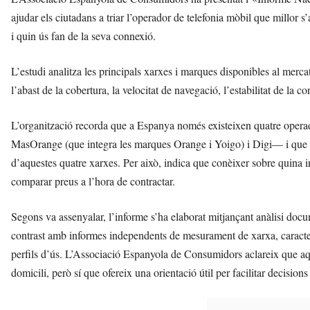
ajudar els ciutadans a triar l’operador de telefonia mòbil que millor 
i quin ús fan de la seva connexió.
L’estudi analitza les principals xarxes i marques disponibles al merca
l’abast de la cobertura, la velocitat de navegació, l’estabilitat de la co
L’organització recorda que a Espanya només existeixen quatre oper
MasOrange (que integra les marques Orange i Yoigo) i Digi— i que to
d’aquestes quatre xarxes. Per això, indica que conèixer sobre quina 
comparar preus a l’hora de contractar.
Segons va assenyalar, l’informe s’ha elaborat mitjançant anàlisi docu
contrast amb informes independents de mesurament de xarxa, caracter
perfils d’ús. L’Associació Espanyola de Consumidors aclareix que aqu
domicili, però sí que ofereix una orientació útil per facilitar decisio