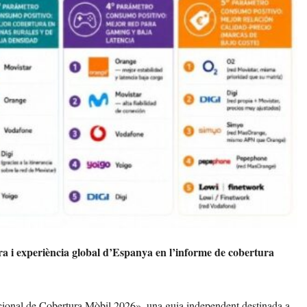
a i experiència global d’Espanya en l’informe de cobertura
ional de Cobertura Mòbil 2026», una guia independent destinada a