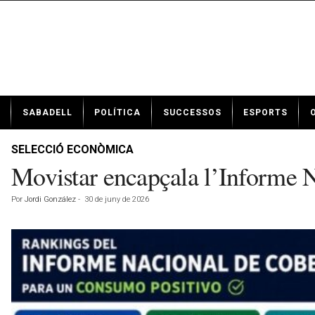
N
SABADELL
POLÍTICA
SUCCESSOS
ESPORTS
o
t
í
SELECCIÓ ECONÒMICA
c
Movistar encapçala l’Informe 
i
e
Por
Jordi González
-
30 de juny de 2026
s
d
e
S
a
b
a
d