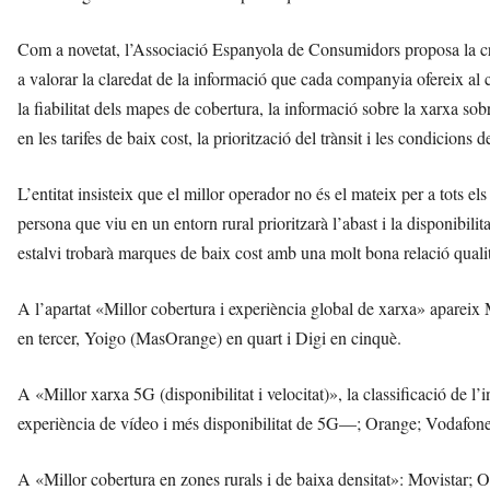
Com a novetat, l’Associació Espanyola de Consumidors proposa la cr
a valorar la claredat de la informació que cada companyia ofereix al
la fiabilitat dels mapes de cobertura, la informació sobre la xarxa so
en les tarifes de baix cost, la priorització del trànsit i les condicions 
L’entitat insisteix que el millor operador no és el mateix per a tots el
persona que viu en un entorn rural prioritzarà l’abast i la disponibilita
estalvi trobarà marques de baix cost amb una molt bona relació quali
A l’apartat «Millor cobertura i experiència global de xarxa» aparei
en tercer, Yoigo (MasOrange) en quart i Digi en cinquè.
A «Millor xarxa 5G (disponibilitat i velocitat)», la classificació de l
experiència de vídeo i més disponibilitat de 5G—; Orange; Vodafone;
A «Millor cobertura en zones rurals i de baixa densitat»: Movistar; 