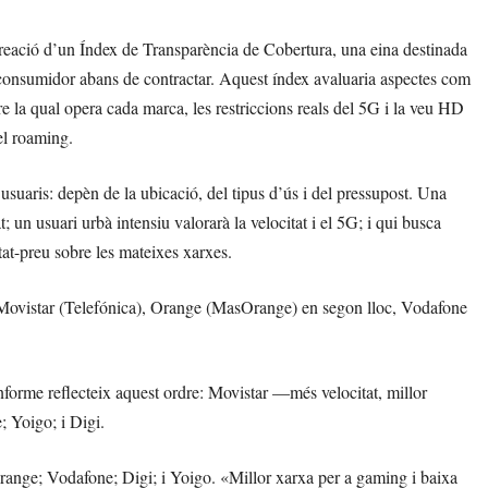
eació d’un Índex de Transparència de Cobertura, una eina destinada
 consumidor abans de contractar. Aquest índex avaluaria aspectes com
bre la qual opera cada marca, les restriccions reals del 5G i la veu HD
del roaming.
s usuaris: depèn de la ubicació, del tipus d’ús i del pressupost. Una
t; un usuari urbà intensiu valorarà la velocitat i el 5G; i qui busca
tat-preu sobre les mateixes xarxes.
x Movistar (Telefónica), Orange (MasOrange) en segon lloc, Vodafone
’informe reflecteix aquest ordre: Movistar —més velocitat, millor
 Yoigo; i Digi.
Orange; Vodafone; Digi; i Yoigo. «Millor xarxa per a gaming i baixa