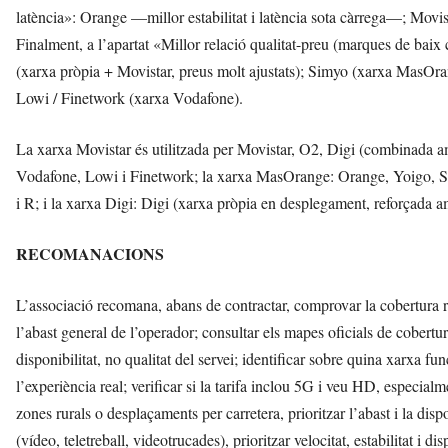
latència»: Orange —millor estabilitat i latència sota càrrega—; Movi
Finalment, a l’apartat «Millor relació qualitat-preu (marques de baix 
(xarxa pròpia + Movistar, preus molt ajustats); Simyo (xarxa Mas
Lowi / Finetwork (xarxa Vodafone).
La xarxa Movistar és utilitzada per Movistar, O2, Digi (combinada a
Vodafone, Lowi i Finetwork; la xarxa MasOrange: Orange, Yoigo, S
i R; i la xarxa Digi: Digi (xarxa pròpia en desplegament, reforçada a
RECOMANACIONS
L’associació recomana, abans de contractar, comprovar la cobertura real
l’abast general de l’operador; consultar els mapes oficials de cobertu
disponibilitat, no qualitat del servei; identificar sobre quina xarxa 
l’experiència real; verificar si la tarifa inclou 5G i veu HD, especial
zones rurals o desplaçaments per carretera, prioritzar l’abast i la disp
(vídeo, teletreball, videotrucades), prioritzar velocitat, estabilitat i d