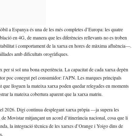
 mòbil a Espanya és una de les més completes d’Europa: les quatre
lació en 4G, de manera que les diferències rellevants no es troben
, estabilitat i comportament de la xarxa en hores de màxima afluència—.
ïllades amb dificultats orogràfiques.
ix per si sol una bona experiència. La capacitat de cada xarxa depèn
 factor poc conegut pel consumidor: l’APN. Les marques principals
cost que lloguen la mateixa xarxa poden quedar relegades en moments
ostrar la mateixa cobertura aparent que la xarxa matriu.
 el 2026. Digi continua desplegant xarxa pròpia —ja supera les
de Movistar mitjançant un acord d’itinerància nacional, cosa que li
banda, la integració tècnica de les xarxes d’Orange i Yoigo dins de
s.