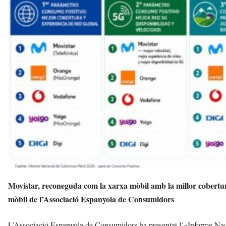
e
l
l
a
v
u
i
Movistar, reconeguda com la xarxa mòbil amb la millor cobertur
mòbil de l’Associació Espanyola de Consumidors
L’Associació Espanyola de Consumidors ha presentat l’«Informe Nac