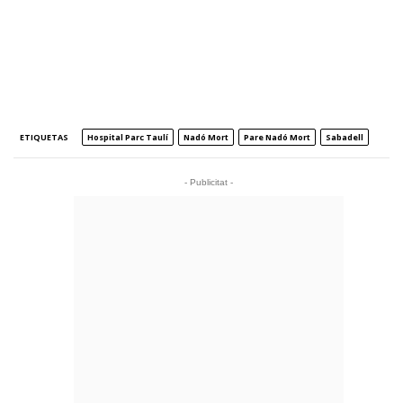
ETIQUETAS
Hospital Parc Taulí
Nadó Mort
Pare Nadó Mort
Sabadell
- Publicitat -