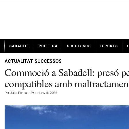
N
SABADELL
POLÍTICA
SUCCESSOS
ESPORTS
o
t
í
ACTUALITAT
SUCCESSOS
c
Commoció a Sabadell: presó per
i
e
compatibles amb maltractamen
s
d
Por
Júlia Ponsa
-
29 de juny de 2026
e
S
a
b
a
d