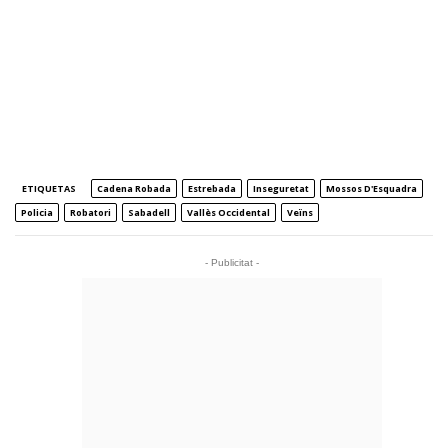
ETIQUETAS
Cadena Robada
Estrebada
Inseguretat
Mossos D'Esquadra
Policia
Robatori
Sabadell
Vallès Occidental
Veïns
- Publicitat -