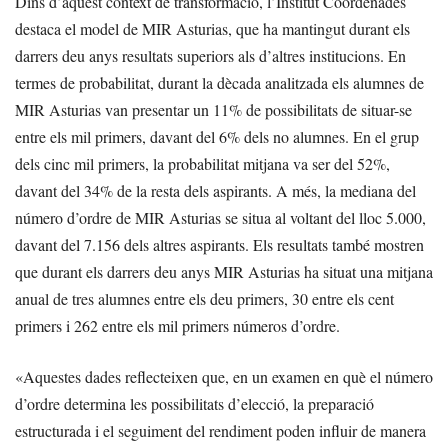
Dins d’aquest context de transformació, l’Institut Coordenades
destaca el model de MIR Asturias, que ha mantingut durant els
darrers deu anys resultats superiors als d’altres institucions. En
termes de probabilitat, durant la dècada analitzada els alumnes de
MIR Asturias van presentar un 11% de possibilitats de situar-se
entre els mil primers, davant del 6% dels no alumnes. En el grup
dels cinc mil primers, la probabilitat mitjana va ser del 52%,
davant del 34% de la resta dels aspirants. A més, la mediana del
número d’ordre de MIR Asturias se situa al voltant del lloc 5.000,
davant del 7.156 dels altres aspirants. Els resultats també mostren
que durant els darrers deu anys MIR Asturias ha situat una mitjana
anual de tres alumnes entre els deu primers, 30 entre els cent
primers i 262 entre els mil primers números d’ordre.
«Aquestes dades reflecteixen que, en un examen en què el número
d’ordre determina les possibilitats d’elecció, la preparació
estructurada i el seguiment del rendiment poden influir de manera