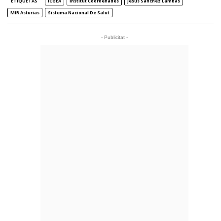
ETIQUETAS
ICGEA
Institut Coordenades
Jesús Sánchez Lambás
MIR Asturias
Sistema Nacional De Salut
- Publicitat -