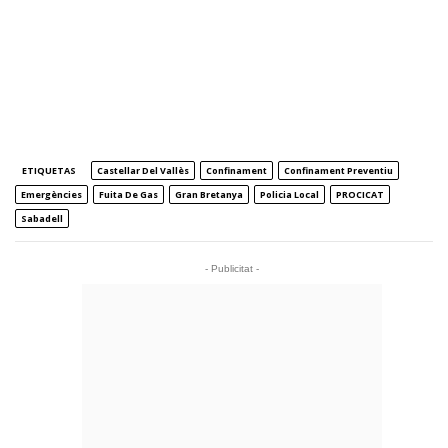
ETIQUETAS
Castellar Del Vallès
Confinament
Confinament Preventiu
Emergències
Fuita De Gas
Gran Bretanya
Policia Local
PROCICAT
Sabadell
- Publicitat -