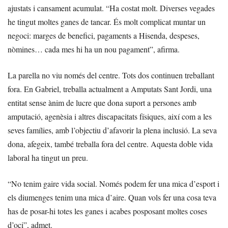
ajustats i cansament acumulat. “Ha costat molt. Diverses vegades
he tingut moltes ganes de tancar. És molt complicat muntar un
negoci: marges de benefici, pagaments a Hisenda, despeses,
nòmines… cada mes hi ha un nou pagament”, afirma.
La parella no viu només del centre. Tots dos continuen treballant
fora. En Gabriel, treballa actualment a Amputats Sant Jordi, una
entitat sense ànim de lucre que dona suport a persones amb
amputació, agenèsia i altres discapacitats físiques, així com a les
seves famílies, amb l’objectiu d’afavorir la plena inclusió. La seva
dona, afegeix, també treballa fora del centre. Aquesta doble vida
laboral ha tingut un preu.
“No tenim gaire vida social. Només podem fer una mica d’esport i
els diumenges tenim una mica d’aire. Quan vols fer una cosa teva
has de posar-hi totes les ganes i acabes posposant moltes coses
d’oci”, admet.