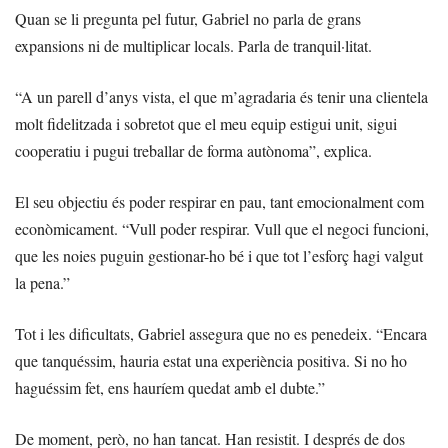
Quan se li pregunta pel futur, Gabriel no parla de grans
expansions ni de multiplicar locals. Parla de tranquil·litat.
“A un parell d’anys vista, el que m’agradaria és tenir una clientela
molt fidelitzada i sobretot que el meu equip estigui unit, sigui
cooperatiu i pugui treballar de forma autònoma”, explica.
El seu objectiu és poder respirar en pau, tant emocionalment com
econòmicament. “Vull poder respirar. Vull que el negoci funcioni,
que les noies puguin gestionar-ho bé i que tot l’esforç hagi valgut
la pena.”
Tot i les dificultats, Gabriel assegura que no es penedeix. “Encara
que tanquéssim, hauria estat una experiència positiva. Si no ho
haguéssim fet, ens hauríem quedat amb el dubte.”
De moment, però, no han tancat. Han resistit. I després de dos