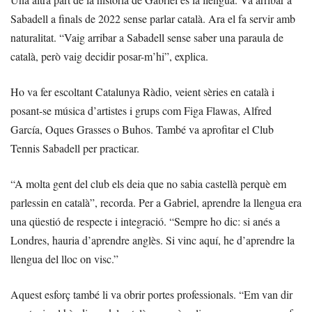
Sabadell a finals de 2022 sense parlar català. Ara el fa servir amb
naturalitat. “Vaig arribar a Sabadell sense saber una paraula de
català, però vaig decidir posar-m’hi”, explica.
Ho va fer escoltant Catalunya Ràdio, veient sèries en català i
posant-se música d’artistes i grups com Figa Flawas, Alfred
García, Oques Grasses o Buhos. També va aprofitar el Club
Tennis Sabadell per practicar.
“A molta gent del club els deia que no sabia castellà perquè em
parlessin en català”, recorda. Per a Gabriel, aprendre la llengua era
una qüestió de respecte i integració. “Sempre ho dic: si anés a
Londres, hauria d’aprendre anglès. Si vinc aquí, he d’aprendre la
llengua del lloc on visc.”
Aquest esforç també li va obrir portes professionals. “Em van dir