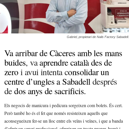
Gabriel, propietari de Nails Factory Sabadell.
Va arribar de Càceres amb les mans
buides
, va
aprendre català des de
zero
i avui intenta c
onsolidar un
centre d’ungles a Sabadell
després
de
dos anys de sacrificis.
Els negocis de manicura i pedicura sorgeixen com bolets. És cert.
Però també ho és el fet que només resisteixen aquells que
aconsegueixen fer-se un lloc entre els veïns i veïnes, i que a banda
d’oferir un servei professional, ofereixen un tracte proper, humà i