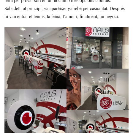
terra per provar sort en un lloc amb més opcions laborals.
Sabadell, al principi, va aparèixer gairebé per casualitat. Després
hi van entrar el tennis, la feina, l’amor i, finalment, un negoci.