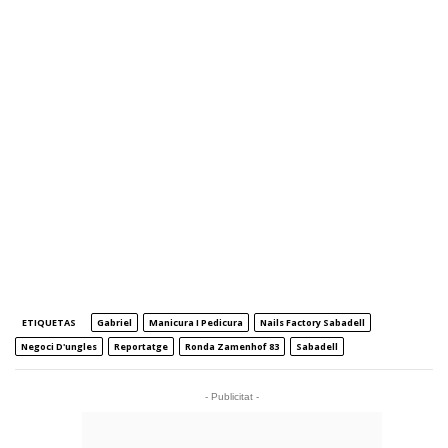
ETIQUETAS
Gabriel
Manicura I Pedicura
Nails Factory Sabadell
Negoci D'ungles
Reportatge
Ronda Zamenhof 83
Sabadell
- Publicitat -