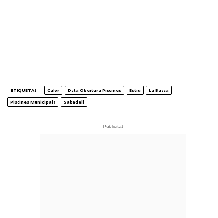
ETIQUETAS
Calor
Data Obertura Piscines
Estiu
La Bassa
Piscines Municipals
Sabadell
- Publicitat -