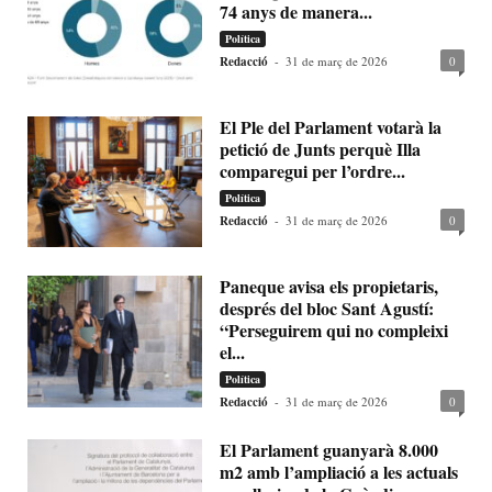
74 anys de manera...
Política
Redacció
-
31 de març de 2026
0
El Ple del Parlament votarà la
petició de Junts perquè Illa
comparegui per l’ordre...
Política
Redacció
-
31 de març de 2026
0
Paneque avisa els propietaris,
després del bloc Sant Agustí:
“Perseguirem qui no compleixi
el...
Política
Redacció
-
31 de març de 2026
0
El Parlament guanyarà 8.000
m2 amb l’ampliació a les actuals