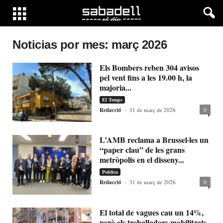
Noticias por mes: març 2026
Els Bombers reben 304 avisos
pel vent fins a les 19.00 h, la
majoria...
El Temps
Redacció
-
31 de març de 2026
0
L’AMB reclama a Brussel·les un
“paper clau” de les grans
metròpolis en el disseny...
Política
Redacció
-
31 de març de 2026
0
El total de vagues cau un 14%,
però els treballadors mobilitzats