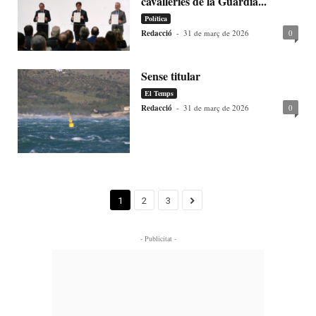
cavalleries de la Guàrdia...
Política
Redacció
-
31 de març de 2026
0
Sense titular
El Temps
Redacció
-
31 de març de 2026
0
1
2
3
- Publicitat -