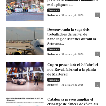
es dupliquen a...
Economia
Redacció
-
31 de març de 2026
0
Desconvocada la vaga dels
treballadors del servei de
handling de Menzies durant la
Setmana...
Economia
Redacció
-
31 de març de 2026
0
Cupra presentarà el 9 d’abril el
nou Raval, fabricat a la planta
de Martorell
Economia
Redacció
-
31 de març de 2026
0
Catalunya preveu ampliar el
cribratge de càncer de còlon als