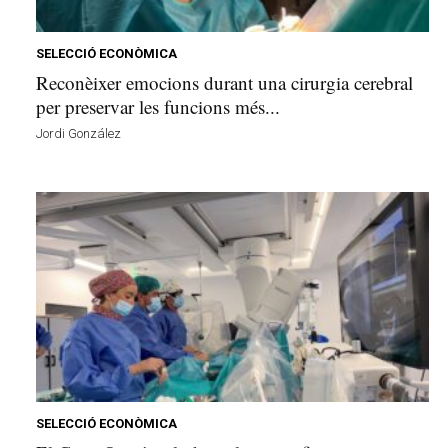
e
l
l
SELECCIÓ ECONÒMICA
a
Reconèixer emocions durant una cirurgia cerebral
v
per preservar les funcions més...
u
Jordi González
i
SELECCIÓ ECONÒMICA