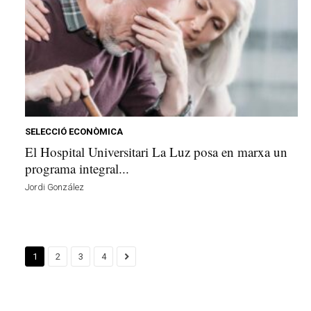
SELECCIÓ ECONÒMICA
El Hospital Universitari La Luz posa en marxa un
programa integral...
Jordi González
1
2
3
4