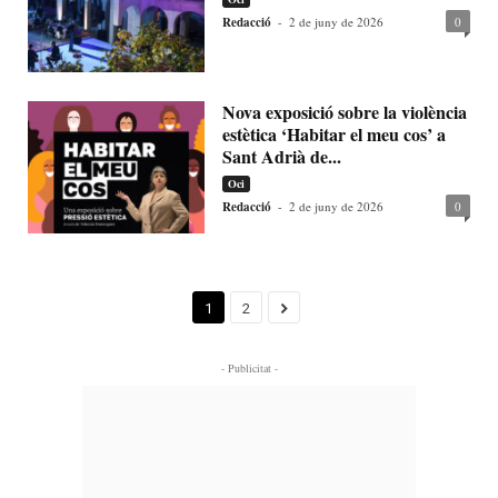
Redacció
-
2 de juny de 2026
0
Nova exposició sobre la violència
estètica ‘Habitar el meu cos’ a
Sant Adrià de...
Oci
Redacció
-
2 de juny de 2026
0
1
2
- Publicitat -