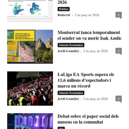
2026
Política
Redacció
-
2 de juny de 2026
0
Montserrat tanca temporalment
el sender on va morir Isak Andic
Selecció Econòmica
Jordi González
-
2 de juny de 2026
0
LaLiga EA Sports supera els
11,6 milions d’espectadors i
marca un rècord
Selecció Econòmica
Jordi González
-
2 de juny de 2026
0
Debat sobre el paper social dels
museus en la comunitat
Oci