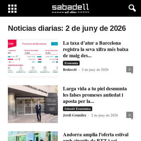
Noticias diarias: 2 de juny de 2026
La taxa d’atur a Barcelona
registra la seva xifra més baixa
de maig des...
Economia
Redacció
-
2 de juny de 2026
0
Larga vida a tu piel desmunta
les falses promeses antiedat i
aposta per la...
Selecció Econòmica
Jordi González
-
2 de juny de 2026
0
Andorra amplia l’oferta estival
amb circuits de BTT i oci