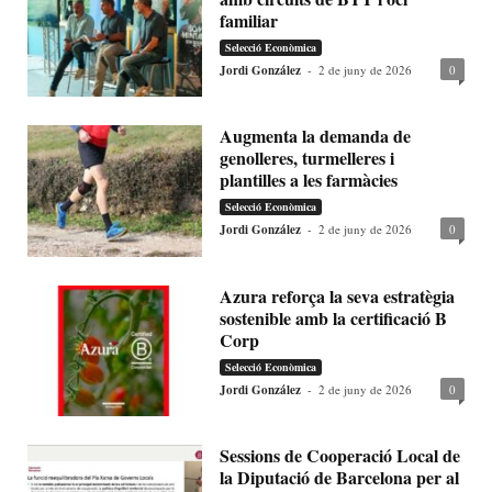
familiar
Selecció Econòmica
Jordi González
-
2 de juny de 2026
0
Augmenta la demanda de
genolleres, turmelleres i
plantilles a les farmàcies
Selecció Econòmica
Jordi González
-
2 de juny de 2026
0
Azura reforça la seva estratègia
sostenible amb la certificació B
Corp
Selecció Econòmica
Jordi González
-
2 de juny de 2026
0
Sessions de Cooperació Local de
la Diputació de Barcelona per al