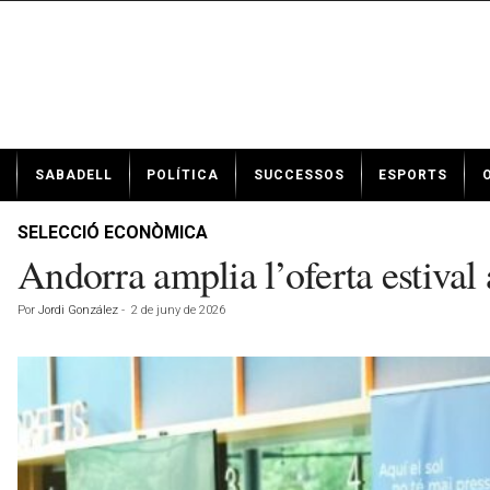
N
SABADELL
POLÍTICA
SUCCESSOS
ESPORTS
o
t
í
SELECCIÓ ECONÒMICA
c
Andorra amplia l’oferta estival
i
e
Por
Jordi González
-
2 de juny de 2026
s
d
e
S
a
b
a
d