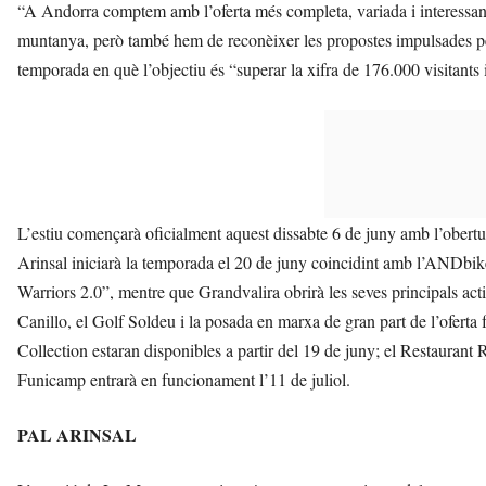
“A Andorra comptem amb l’oferta més completa, variada i interessant d
muntanya, però també hem de reconèixer les propostes impulsades pe
temporada en què l’objectiu és “superar la xifra de 176.000 visitants i
L’estiu començarà oficialment aquest dissabte 6 de juny amb l’obertu
Arinsal iniciarà la temporada el 20 de juny coincidint amb l’ANDbik
Warriors 2.0”, mentre que Grandvalira obrirà les seves principals ac
Canillo, el Golf Soldeu i la posada en marxa de gran part de l’oferta 
Collection estaran disponibles a partir del 19 de juny; el Restaurant 
Funicamp entrarà en funcionament l’11 de juliol.
PAL ARINSAL