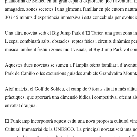
plataforma de Soldeu en un gran espai d’exploració, joc i aventura. El
amagades, zones secretes i una gimcana familiar en ple entorn natural 
30 i 45 minuts d’experiència immersiva i està concebuda per evolucion
Una altra novetat serà el Big Jump Park d’El Tarter, una gran zona i
L’espai combinarà salts, obstacles, reptes físics i circuits dinàmics 
música, ambient festiu i zones molt visuals, el Big Jump Park vol con
Aquestes dues novetats se sumen a l’àmplia oferta familiar i d’aven
Park de Canillo o les excursions guiades amb els Grandvalira Mountain
Així mateix, el Golf de Soldeu, el camp de 9 forats situat a més altit
pràctiques, que aportarà una dimensió lúdica i competitiva, oferint al
envoltat d’aigua.
El Funicamp incorporarà aquest estiu una nova proposta cultural vi
Cultural Immaterial de la UNESCO. La principal novetat serà una nova