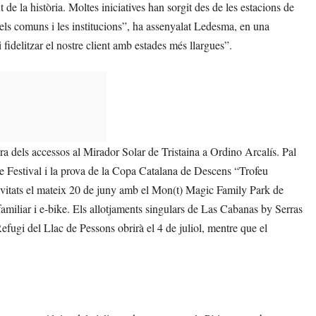
e la història. Moltes iniciatives han sorgit des de les estacions de
ls comuns i les institucions”, ha assenyalat Ledesma, en una
 fidelitzar el nostre client amb estades més llargues”.
ra dels accessos al Mirador Solar de Tristaina a Ordino Arcalís. Pal
e Festival i la prova de la Copa Catalana de Descens “Trofeu
tivitats el mateix 20 de juny amb el Mon(t) Magic Family Park de
familiar i e-bike. Els allotjaments singulars de Las Cabanas by Serras
Refugi del Llac de Pessons obrirà el 4 de juliol, mentre que el