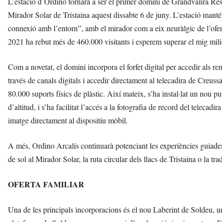
L’estació d’Ordino tornarà a ser el primer domini de Grandvalira Res
Mirador Solar de Tristaina aquest dissabte 6 de juny. L’estació manté la
connexió amb l’entorn”, amb el mirador com a eix neuràlgic de l’oferta
2021 ha rebut més de 460.000 visitants i esperem superar el mig mili
Com a novetat, el domini incorpora el forfet digital per accedir als r
través de canals digitals i accedir directament al telecadira de Creuss
80.000 suports físics de plàstic. Així mateix, s’ha instal·lat un nou p
d’altitud, i s’ha facilitat l’accés a la fotografia de record del telec
imatge directament al dispositiu mòbil.
A més, Ordino Arcalís continuarà potenciant les experiències guiad
de sol al Mirador Solar, la ruta circular dels llacs de Tristaina o la t
OFERTA FAMILIAR
Una de les principals incorporacions és el nou Laberint de Soldeu, u