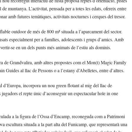
 nou recorregut interactiu de fusta proposa reptes d’orientació, pistes
de muntanya. L’activitat, pensada per a totes les edats, ofereix entre
ar amb futures temàtiques, activitats nocturnes i cerques del tresor.
nflable outdoor de més de 800 m² situada a l’aparcament del sector.
pensats especialment per a famílies, adolescents i grups d’amics. Amb
vertir-se en un dels punts més animats de l’estiu als dominis.
tura de Grandvalira, amb altres propostes com el Mon(t) Magic Family
 Guides al llac de Pessons o a l’estany d’Abelletes, entre d’altres.
ud d’Europa, incorpora un nou green flotant al mig del llac de
s jugadors el repte únic d’aconseguir un espectacular hole in one
nculada a la figura de l’Ossa d’Encamp, reconeguda com a Patrimoni
 escultura situada a la part alta del Funicamp, que representarà una