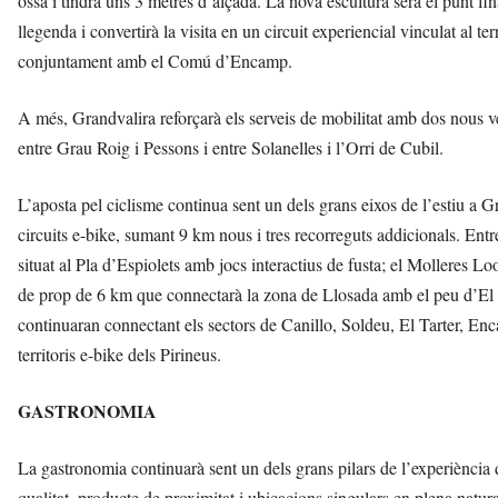
ossa i tindrà uns 3 metres d’alçada. La nova escultura serà el punt fina
llegenda i convertirà la visita en un circuit experiencial vinculat al te
conjuntament amb el Comú d’Encamp.
A més, Grandvalira reforçarà els serveis de mobilitat amb dos nous v
entre Grau Roig i Pessons i entre Solanelles i l’Orri de Cubil.
L’aposta pel ciclisme continua sent un dels grans eixos de l’estiu a 
circuits e-bike, sumant 9 km nous i tres recorreguts addicionals. Entr
situat al Pla d’Espiolets amb jocs interactius de fusta; el Molleres L
de prop de 6 km que connectarà la zona de Llosada amb el peu d’El Ta
continuaran connectant els sectors de Canillo, Soldeu, El Tarter, E
territoris e-bike dels Pirineus.
GASTRONOMIA
La gastronomia continuarà sent un dels grans pilars de l’experiència
qualitat, producte de proximitat i ubicacions singulars en plena natu