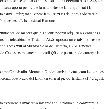
orts a posar-se en marxa aquest estiu amb l’obertura dels accessos al
 seva aposta per “viure la natura des de la tranquil·litat i la
 estival, reforçant el vincle familiar. “Des de la seva obertura el
ó aquest estiu”, ha destacat Ramonet.
emuntadors, de manera que els clients podran adquirir les entrades a
ans i la telecabina de Tristaina. Això suposarà un estalvi de més de
unt d’accés wifi al Mirador Solar de Tristaina, a 2.701 metres
adira de Creussans mitjançant un codi QR que permetrà descarregar la
es amb Grandvalira Mountain Guides, amb activitats com les sortides
radicional observació del fenomen solar al pic de Tristaina el 7 d’agost.
na experiència immersiva integrada en la natura que convertirà la