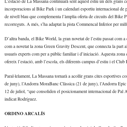
L’estació de La Massana continuarà sent aquest estiu un dels grans c
incorporacions al Bike Park i un calendari esportiu internacional de pr
de nivell blau que complementa l’àmplia oferta de circuits del Bike
recorreguts. A més, s’ha adaptat la pista Commencal Inferior per mill
D’altra banda, el Bike World, la gran novetat de l’estiu passat com a
com a novetat la zona Green Gravity Descent, que connecta la part alt
usuaris experts com per a públic familiar i d’iniciació. Aquesta zo
ofereix l’estació, amb l’escola, els diferents campus d’estiu i el Club 
Paral·lelament, La Massana tornarà a acollir grans cites esportives 
de juny), l’Andorra MoraBanc Clàssica (21 de juny), l’Andorra Epic 
12 de juliol, “que consoliden el posicionament internacional de Pal A
indicat Rodríguez.
ORDINO ARCALÍS