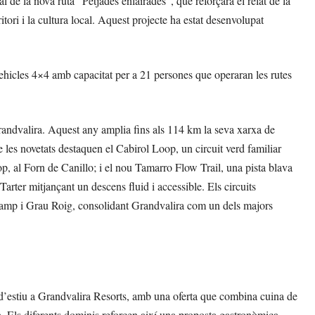
l de la nova ruta “Petjades enlairades”, que reforçarà el relat de la
rritori i la cultura local. Aquest projecte ha estat desenvolupat
ehicles 4×4 amb capacitat per a 21 persones que operaran les rutes
Grandvalira. Aquest any amplia fins als 114 km la seva xarxa de
e les novetats destaquen el Cabirol Loop, un circuit verd familiar
oop, al Forn de Canillo; i el nou Tamarro Flow Trail, una pista blava
rter mitjançant un descens fluid i accessible. Els circuits
ncamp i Grau Roig, consolidant Grandvalira com un dels majors
 d’estiu a Grandvalira Resorts, amb una oferta que combina cuina de
ra. Els diferents dominis reforcen així una proposta gastronòmica