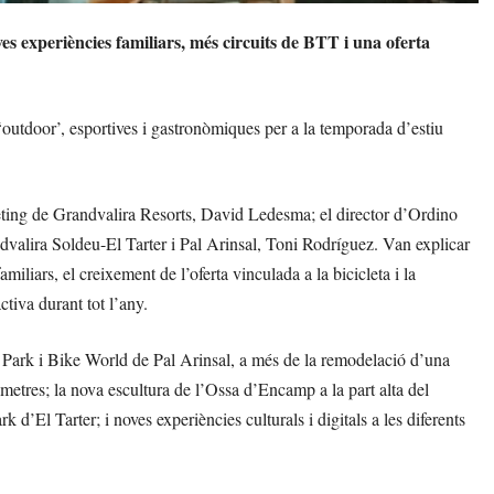
 experiències familiars, més circuits de BTT i una oferta
, ‘outdoor’, esportives i gastronòmiques per a la temporada d’estiu
eting de Grandvalira Resorts, David Ledesma; el director d’Ordino
ndvalira Soldeu-El Tarter i Pal Arinsal, Toni Rodríguez. Van explicar
liars, el creixement de l’oferta vinculada a la bicicleta i la
tiva durant tot l’any.
ke Park i Bike World de Pal Arinsal, a més de la remodelació d’una
òmetres; la nova escultura de l’Ossa d’Encamp a la part alta del
d’El Tarter; i noves experiències culturals i digitals a les diferents