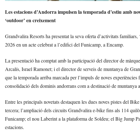
Les estacions d’Andorra impulsen la temporada d’estiu amb noves
‘outdoor’ en creixement
Grandvalira Resorts ha presentat la seva oferta d’activitats familiars
2026 en un acte celebrat a l’edifici del Funicamp, a Encamp.
La presentació ha comptat amb la participació del director de màrqu
Arcalís, Israel Ramonet; i el director de serveis de muntanya de Gra
que la temporada arriba marcada per l’impuls de noves experiències fami
consolidació dels dominis andorrans com a destinació de muntanya ac
Entre les principals novetats destaquen les dues noves pistes del Bi
tercera; l’ampliació dels circuits Grandvalira e-bike fins als 114 quil
Funicamp; el nou Laberint a la plataforma de Soldeu; el Big Jump Park 
estacions.