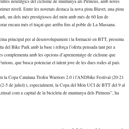
entres neuràlgics del ciclisme de muntanya als Pirineus, amb noves
imer nivell. Entre les novetats destaca la nova pista Blavet, una pista
 Park, un dels més prestigiosos del món amb més de 60 km de
orar encara més el traçat que arriba fins al poble de La Massana.
 eina principal per al desenvolupament i la formació en BTT, presenta
a del Bike Park amb la base i reforça l’oferta pensada tant per a
na es complementa amb les opcions d’aprenentatge de ciclisme que
Furious, que busca potenciar el talent jove de les dues rodes al país.
com la Copa Catalana Trofeu Warriors 2.0 i l’ANDbike Festival (20-21
(2-5 de juliol) i, especialment, la Copa del Món UCI de BTT del 9 al
rinsal com a capital de la bicicleta de muntanya dels Pirineus”, ha