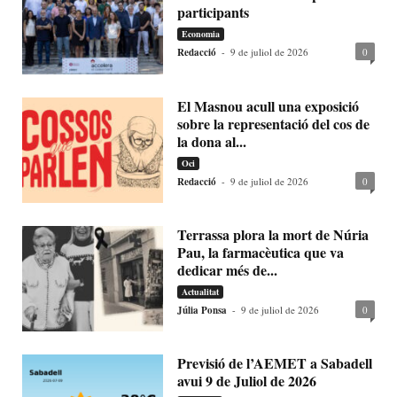
participants
Economia
Redacció
-
9 de juliol de 2026
0
El Masnou acull una exposició
sobre la representació del cos de
la dona al...
Oci
Redacció
-
9 de juliol de 2026
0
Terrassa plora la mort de Núria
Pau, la farmacèutica que va
dedicar més de...
Actualitat
Júlia Ponsa
-
9 de juliol de 2026
0
Previsió de l’AEMET a Sabadell
avui 9 de Juliol de 2026