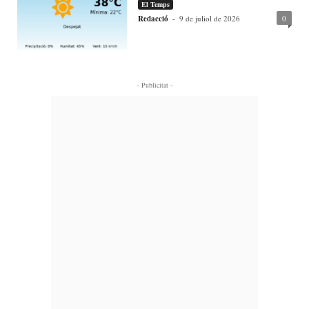
El Temps
Redacció
-
9 de juliol de 2026
0
- Publicitat -