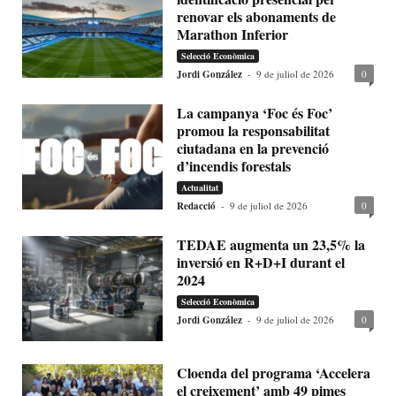
renovar els abonaments de
Marathon Inferior
Selecció Econòmica
Jordi González
-
9 de juliol de 2026
0
La campanya ‘Foc és Foc’
promou la responsabilitat
ciutadana en la prevenció
d’incendis forestals
Actualitat
Redacció
-
9 de juliol de 2026
0
TEDAE augmenta un 23,5% la
inversió en R+D+I durant el
2024
Selecció Econòmica
Jordi González
-
9 de juliol de 2026
0
Cloenda del programa ‘Accelera
el creixement’ amb 49 pimes