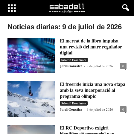
Noticias diarias: 9 de juliol de 2026
El mercat de la fibra impulsa
una revisió del marc regulador
digital
Selecció Econòmica
Jordi González
-
9 de juliol de 2026
0
El freeride inicia una nova etapa
amb la seva incorporació al
programa olímpic
Selecció Econòmica
Jordi González
-
9 de juliol de 2026
0
El RC Deportivo exigirà
identificació presencial per