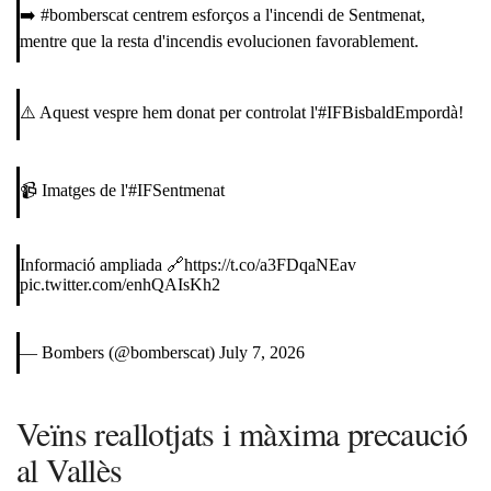
➡️
#bomberscat
centrem esforços a l'incendi de Sentmenat,
mentre que la resta d'incendis evolucionen favorablement.
⚠️ Aquest vespre hem donat per controlat l'
#IFBisbaldEmpordà
!
📹 Imatges de l'
#IFSentmenat
Informació ampliada 🔗
https://t.co/a3FDqaNEav
pic.twitter.com/enhQAIsKh2
— Bombers (@bomberscat)
July 7, 2026
Veïns reallotjats i màxima precaució
al Vallès