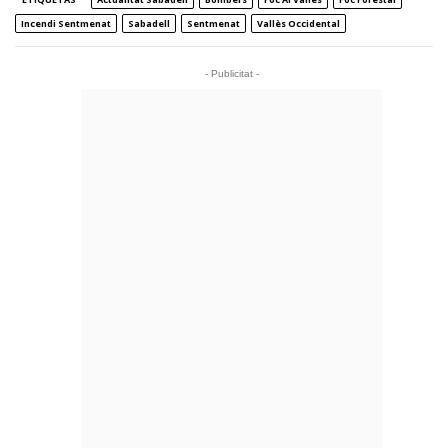
Incendi Sentmenat
Sabadell
Sentmenat
Vallès Occidental
- Publicitat -