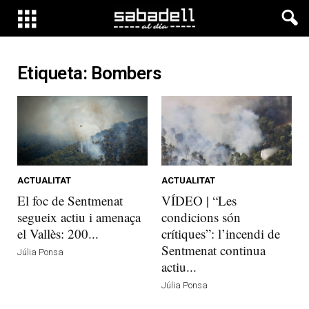
Etiqueta: Bombers
ACTUALITAT
ACTUALITAT
El foc de Sentmenat
VÍDEO | “Les
segueix actiu i amenaça
condicions són
el Vallès: 200...
crítiques”: l’incendi de
Sentmenat continua
Júlia Ponsa
actiu...
Júlia Ponsa