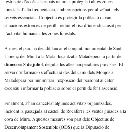
restricció d’accés als espais naturals protegits i altres zones
forestals d’alta freqüentació, amb excepcions per al veïnat i els
serveis essencials. L’objectiu és protegir la població davant
situacions extremes de perill i reduir el risc d’incendi causat per
l’activitat humana a les zones forestals.
A més, el parc ha decidit tancar el conjunt monumental de Sant
Llorenç del Munt a la Mola, localitzat a Matadepera, a partir del
dimecres 8 de juliol
, degut a les altes temperatures previstes. El
servei d’informació s’effectuarà des del camí dels Monjos a
Matadepera per minimitzar l’exposició del personal al calor
excessiu i informar la població sobre el perill de fer l’ascensió.
Finalment, s’han cancel·lat algunes activitats organitzades,
incloent la passejada al castell de Rocafort i les visites guiades a la
cova de Mura. Aquestes mesures són part dels
Objectius de
Desenvolupament Sostenible (ODS)
que la Diputació de