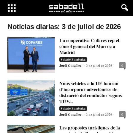
Noticias diarias: 3 de juliol de 2026
La cooperativa Cofares rep el
cònsol general del Marroc a
Madrid
Selecció Econòmica
Jordi González
-
3 de juliol de 2026
0
Nous vehicles a la UE hauran
d’incorporar advertències de
distracció del conductor segons
TÜV...
Selecció Econòmica
Jordi González
-
3 de juliol de 2026
0
Les propostes turístiques de la