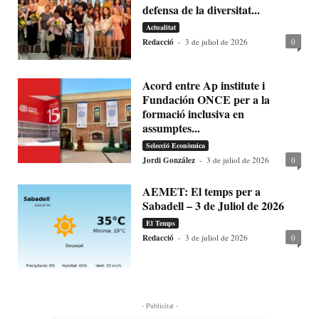
defensa de la diversitat...
Actualitat
Redacció
-
3 de juliol de 2026
0
Acord entre Ap institute i
Fundación ONCE per a la
formació inclusiva en
assumptes...
Selecció Econòmica
Jordi González
-
3 de juliol de 2026
0
AEMET: El temps per a
Sabadell – 3 de Juliol de 2026
El Temps
Redacció
-
3 de juliol de 2026
0
- Publicitat -