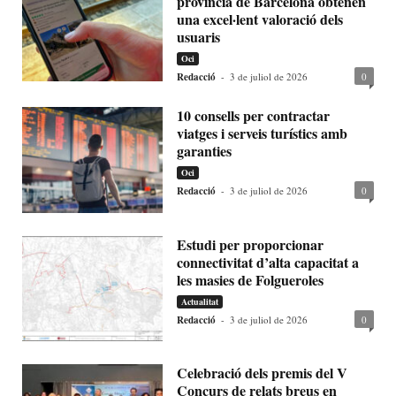
província de Barcelona obtenen
una excel·lent valoració dels
usuaris
Oci
Redacció
-
3 de juliol de 2026
0
10 consells per contractar
viatges i serveis turístics amb
garanties
Oci
Redacció
-
3 de juliol de 2026
0
Estudi per proporcionar
connectivitat d’alta capacitat a
les masies de Folgueroles
Actualitat
Redacció
-
3 de juliol de 2026
0
Celebració dels premis del V
Concurs de relats breus en