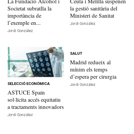
La Fundació Alcohol i
Ceuta i Melilla suspenen
Societat subratlla la
la gestió sanitària del
importància de
Ministeri de Sanitat
l’exemple en...
Jordi González
Jordi González
SALUT
Madrid redueix al
mínim els temps
d’espera per cirurgia
SELECCIÓ ECONÒMICA
Jordi González
ASTUCE Spain
sol·licita accés equitatiu
a tractaments innovadors
Jordi González