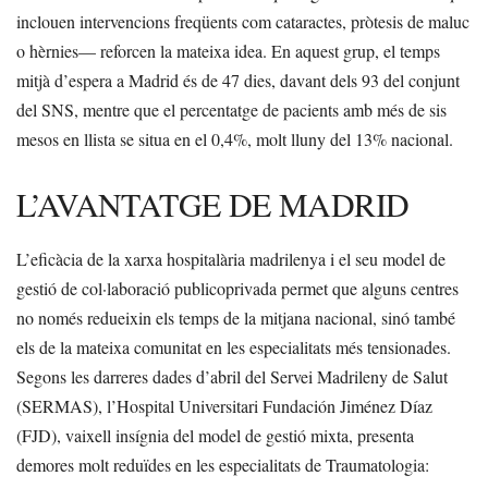
inclouen intervencions freqüents com cataractes, pròtesis de maluc
o hèrnies— reforcen la mateixa idea. En aquest grup, el temps
mitjà d’espera a Madrid és de 47 dies, davant dels 93 del conjunt
del SNS, mentre que el percentatge de pacients amb més de sis
mesos en llista se situa en el 0,4%, molt lluny del 13% nacional.
L’AVANTATGE DE MADRID
L’eficàcia de la xarxa hospitalària madrilenya i el seu model de
gestió de col·laboració publicoprivada permet que alguns centres
no només redueixin els temps de la mitjana nacional, sinó també
els de la mateixa comunitat en les especialitats més tensionades.
Segons les darreres dades d’abril del Servei Madrileny de Salut
(SERMAS), l’Hospital Universitari Fundación Jiménez Díaz
(FJD), vaixell insígnia del model de gestió mixta, presenta
demores molt reduïdes en les especialitats de Traumatologia: