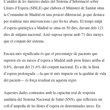
L’anàlisi de les darreres dades del Sistema d’Informació sobre
Llistes d’Espera (SISLE) que elabora el Ministeri de Sanitat situa
la Comunitat de Madrid en una posició diferencial, ja que destaca
per realitzar més intervencions i per fer-les abans. El temps mitjà
d’espera quirúrgica a Madrid se situa en 50 dies, davant dels 121
dies de mitjana nacional. Això suposa operar amb 71 dies menys
que el conjunt del sistema.
Encara més significatiu és que el percentatge de pacients que
superen els sis mesos d’espera a Madrid amb prou feines arriba al
0,8%, davant del 21,6% del conjunt nacional. És a dir, la llista
d’espera prolongada —la que té més impacte en la qualitat de vida
del pacient— és força residual en aquesta regió.
Aquestes dades contrasten amb la capacitat real de resposta
sanitària del Sistema Nacional de Salut (SNS), que reflecteix un
coll d’ampolla de les llistes d’espera en determinades àrees. En