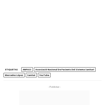
ETIQUETAS
ANPASS
Associació Nacional De Pacients Del Sistema Sanitari
Mercedes López
Sanitat
YouTube
- Publicitat -