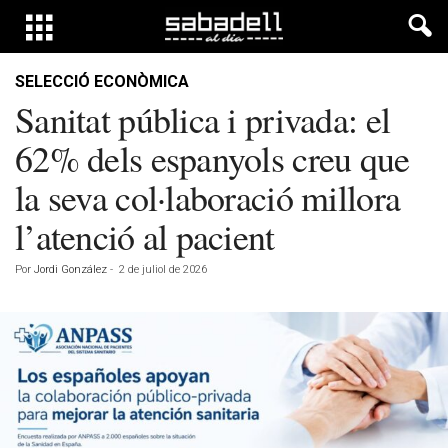
SELECCIÓ ECONÒMICA
Sanitat pública i privada: el
62% dels espanyols creu que
la seva col·laboració millora
l’atenció al pacient
Por
Jordi González
-
2 de juliol de 2026