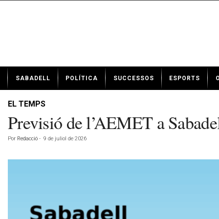
N
SABADELL
POLÍTICA
SUCCESSOS
ESPORTS
o
t
í
EL TEMPS
c
Previsió de l’AEMET a Sabadell
i
e
Por
Redacció
-
9 de juliol de 2026
s
d
e
S
a
b
a
d