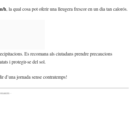
m/h
, la qual cosa pot oferir una lleugera frescor en un dia tan calorós.
recipitacions. Es recomana als ciutadans prendre precaucions
ats i protegir-se del sol.
dir d’una jornada sense contratemps!
comanem -