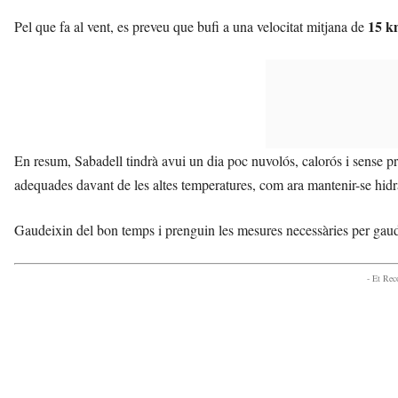
15 k
Pel que fa al vent, es preveu que bufi a una velocitat mitjana de
En resum, Sabadell tindrà avui un dia poc nuvolós, calorós i sense p
adequades davant de les altes temperatures, com ara mantenir-se hidrat
Gaudeixin del bon temps i prenguin les mesures necessàries per gau
- Et Re