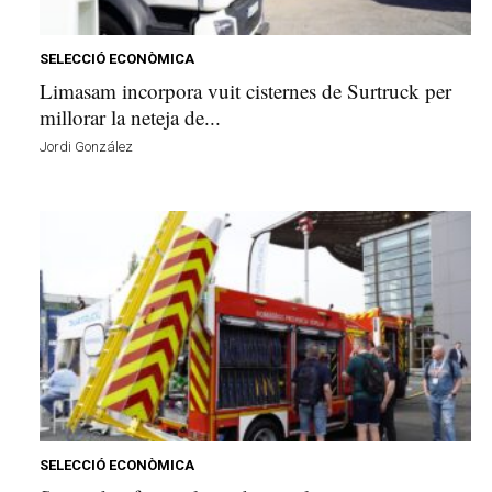
e
l
l
SELECCIÓ ECONÒMICA
a
Limasam incorpora vuit cisternes de Surtruck per
v
millorar la neteja de...
u
Jordi González
i
SELECCIÓ ECONÒMICA