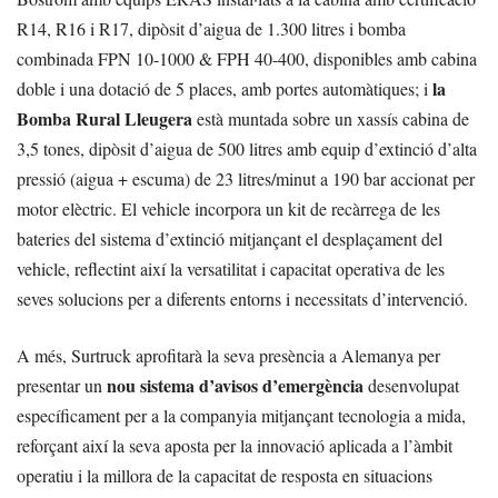
R14, R16 i R17, dipòsit d’aigua de 1.300 litres i bomba
combinada FPN 10-1000 & FPH 40-400, disponibles amb cabina
la
doble i una dotació de 5 places, amb portes automàtiques; i
Bomba Rural Lleugera
està muntada sobre un xassís cabina de
3,5 tones, dipòsit d’aigua de 500 litres amb equip d’extinció d’alta
pressió (aigua + escuma) de 23 litres/minut a 190 bar accionat per
motor elèctric. El vehicle incorpora un kit de recàrrega de les
bateries del sistema d’extinció mitjançant el desplaçament del
vehicle, reflectint així la versatilitat i capacitat operativa de les
seves solucions per a diferents entorns i necessitats d’intervenció.
A més, Surtruck aprofitarà la seva presència a Alemanya per
nou sistema d’avisos d’emergència
presentar un
desenvolupat
específicament per a la companyia mitjançant tecnologia a mida,
reforçant així la seva aposta per la innovació aplicada a l’àmbit
operatiu i la millora de la capacitat de resposta en situacions