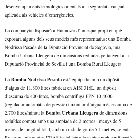
desenvolupaments tecnològics orientats a la seguretat avançada
aplicada als vehicles d’emergències.
La companyia disposarà a Hannover d’un espai propi en què
exposarà alguns dels seus models més representatius: una Bomba
Nodrissa Pesada de la Diputació Provincial de Segòvia, una
Bomba Urbana Lleugera de dimensions reduïdes pertanyent a la
Diputació Provincial de Sevilla i una Bomba Rural Lleugera.
Bomba Nodrissa Pesada
La
està equipada amb un dipòsit
d’aigua de 11.800 litres fabricat en AISI 316L, un dipòsit
d’escuma de 400 litres, bomba centrífuga FPN 10-4000
(regulador automàtic de pressió) i monitor d’aigua més escuma de
Bomba Urbana Lleugera
2.700 litres/minut; la
de dimensions
reduïdes compta amb una amplada de 2 metres i menys de 5
metres de longitud total, amb un radi de gir de 5,1 metres, seients
Bostrom amb equips ERAS instal·lats a la cabina amb certificació