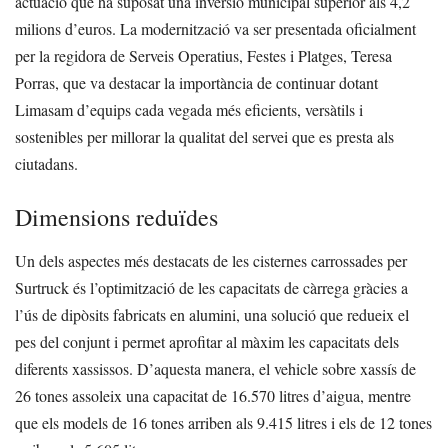
actuació que ha suposat una inversió municipal superior als 4,2
milions d’euros. La modernització va ser presentada oficialment
per la regidora de Serveis Operatius, Festes i Platges, Teresa
Porras, que va destacar la importància de continuar dotant
Limasam d’equips cada vegada més eficients, versàtils i
sostenibles per millorar la qualitat del servei que es presta als
ciutadans.
Dimensions reduïdes
Un dels aspectes més destacats de les cisternes carrossades per
Surtruck és l’optimització de les capacitats de càrrega gràcies a
l’ús de dipòsits fabricats en alumini, una solució que redueix el
pes del conjunt i permet aprofitar al màxim les capacitats dels
diferents xassissos. D’aquesta manera, el vehicle sobre xassís de
26 tones assoleix una capacitat de 16.570 litres d’aigua, mentre
que els models de 16 tones arriben als 9.415 litres i els de 12 tones