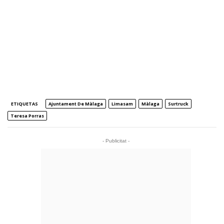
ETIQUETAS
Ajuntament De Màlaga
Limasam
Màlaga
Surtruck
Teresa Porras
- Publicitat -