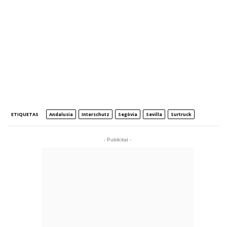
ETIQUETAS
Andalusia
Interschutz
Segòvia
Sevilla
Surtruck
- Publicitat -