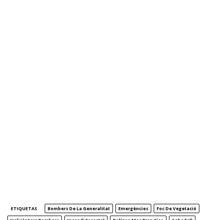
ETIQUETAS
Bombers De La Generalitat
Emergències
Foc De Vegetació