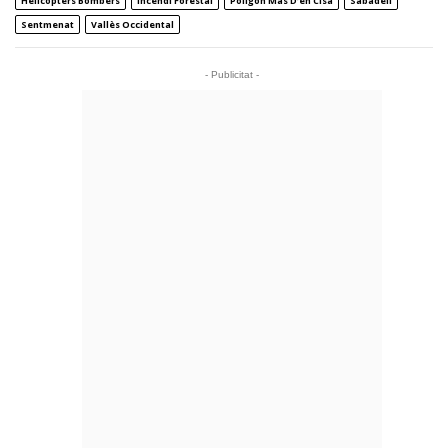
Helicòpters Bombers
Incendi Forestal
Polígon Mas D’en Cisa
Sabadell
Sentmenat
Vallès Occidental
- Publicitat -