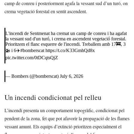
camp de conreu i posteriorment agafa la vessant sud d’un turó, on
crema vegetació forestal en sentit ascendent.
L'incendi de Sentmenat ha cremat un camp de conreu i ha agafat
la vessant sud d'un turó, i crema en ascendent vegetació forestal.
Prioritzem el flanc esquerre de l'incendi. Treballem amb 17🚒, 3
🚁 i 6✈️
#bomberscat
https://t.co/K33GmhQd8x
pic.twitter.com/0tDCqtsQjZ
— Bombers (@bomberscat)
July 6, 2026
Un incendi condicionat pel relleu
L’incendi presenta un comportament topogràfic, condicionat pel
pendent de la zona, fet que pot afavorir la propagació de les flames
vessant amunt. Els equips d’extinció prioritzen especialment el