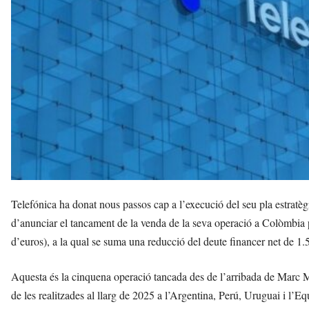
e
l
l
a
v
u
i
Telefónica ha donat nous passos cap a l’execució del seu pla estratè
d’anunciar el tancament de la venda de la seva operació a Colòmbia
d’euros), a la qual se suma una reducció del deute financer net de 1.
Aquesta és la cinquena operació tancada des de l’arribada de Marc 
de les realitzades al llarg de 2025 a l’Argentina, Perú, Uruguai i l’Eq