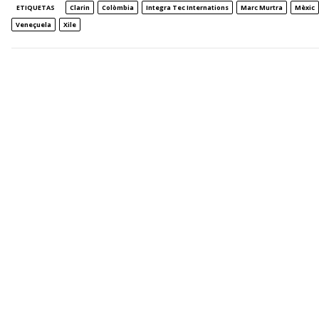
ETIQUETAS
Clarin
Colòmbia
Integra Tec Internations
Marc Murtra
Mèxic
Veneçuela
Xile