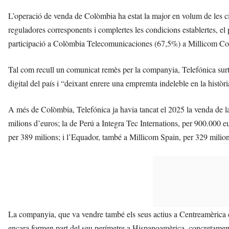
L’operació de venda de Colòmbia ha estat la major en volum de les c
reguladores corresponents i complertes les condicions establertes, el p
participació a Colòmbia Telecomunicaciones (67,5%) a Millicom C
Tal com recull un comunicat remès per la companyia, Telefónica sur
digital del país i “deixant enrere una empremta indeleble en la històri
A més de Colòmbia, Telefónica ja havia tancat el 2025 la venda de la
milions d’euros; la de Perú a Integra Tec Internations, per 900.000 
per 389 milions; i l’Equador, també a Millicom Spain, per 329 milion
La companyia, que va vendre també els seus actius a Centreamèrica ent
encara formen part del seu perímetre a Hispanoamèrica, concretamen