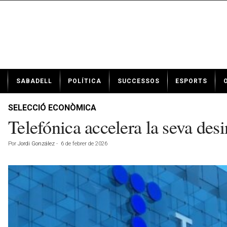
N
SABADELL
POLÍTICA
SUCCESSOS
ESPORTS
o
t
í
SELECCIÓ ECONÒMICA
c
Telefónica accelera la seva de
i
e
Por
Jordi González
-
6 de febrer de 2026
s
d
e
S
a
b
a
d