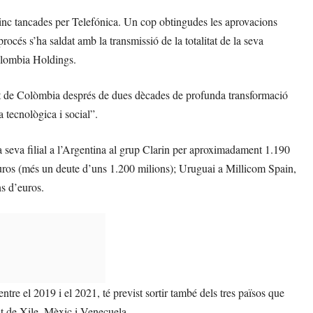
inc tancades per Telefónica. Un cop obtingudes les aprovacions
rocés s’ha saldat amb la transmissió de la totalitat de la seva
olombia Holdings.
t de Colòmbia després de dues dècades de profunda transformació
a tecnològica i social”.
 seva filial a l’Argentina al grup Clarin per aproximadament 1.190
euros (més un deute d’uns 1.200 milions); Uruguai a Millicom Spain,
s d’euros.
re el 2019 i el 2021, té previst sortir també dels tres països que
t de Xile, Mèxic i Veneçuela.