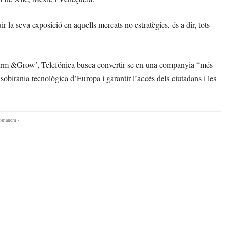
 la seva exposició en aquells mercats no estratègics, és a dir, tots
sform &Grow’, Telefónica busca convertir-se en una companyia “més
obirania tecnològica d’Europa i garantir l’accés dels ciutadans i les
comanem -