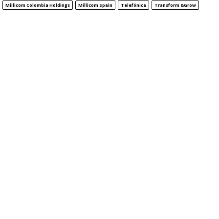
Millicom Colombia Holdings
Millicom Spain
Telefónica
Transform &Grow