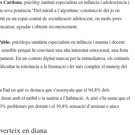
es Cardona
, psicòleg sanitari especialista en infància i adolescència i
la seva ponència “Del mirall a l’algoritme: construcció del jo en
tit en un espai central de socialització adolescent, on molts joves
 encaixar, agradar i obtenir reconeixement.
Pablo
, psicòloga sanitària especialista en infància i trauma i docent
sensible perquè hi conviuen una alta intensitat emocional, una forta
pament. En un context digital marcat per la immediatesa, els estímuls
dificultar la tolerància a la frustració i fer més complex el maneig del
la Fad en què es destaca que s’assenyala que el 94,8% dels
dorm amb el mòbil o la tauleta a l’habitació. A això s’hi suma que el
,3% problemes per dormir i el 39,8% sensació d’ansietat o atacs
nverteix en diana