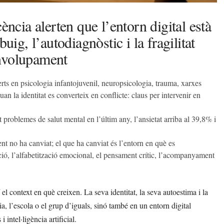
ència alerten que l’entorn digital està
uig, l’autodiagnòstic i la fragilitat
envolupament
erts en psicologia infantojuvenil, neuropsicologia, trauma, xarxes
an la identitat es converteix en conflicte: claus per intervenir en
 problemes de salut mental en l’últim any, l’ansietat arriba al 39,8% i
nt no ha canviat; el que ha canviat és l’entorn en què es
ció, l’alfabetització emocional, el pensament crític, l’acompanyament
el context en què creixen. La seva identitat, la seva autoestima i la
a, l’escola o el grup d’iguals, sinó també en un entorn digital
i intel·ligència artificial.