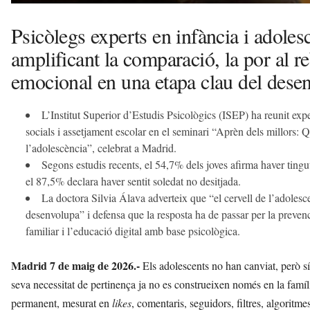
Psicòlegs experts en infància i adolesc
amplificant la comparació, la por al reb
emocional en una etapa clau del des
L’Institut Superior d’Estudis Psicològics (ISEP) ha reunit exp
socials i assetjament escolar en el seminari “Aprèn dels millors: Qu
l’adolescència”, celebrat a Madrid.
Segons estudis recents, el 54,7% dels joves afirma haver tingut
el 87,5% declara haver sentit soledat no desitjada.
La doctora Silvia Álava adverteix que “el cervell de l’adolesce
desenvolupa” i defensa que la resposta ha de passar per la preven
familiar i l’educació digital amb base psicològica.
Madrid 7 de maig de 2026.-
Els adolescents no han canviat, però sí 
seva necessitat de pertinença ja no es construeixen només en la famíli
permanent, mesurat en
likes
, comentaris, seguidors, filtres, algoritmes 