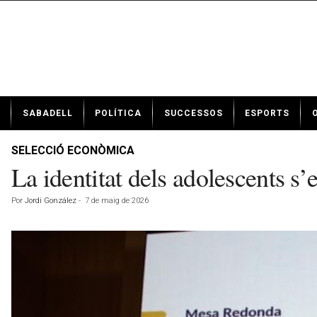
N
SABADELL
POLÍTICA
SUCCESSOS
ESPORTS
o
t
í
SELECCIÓ ECONÒMICA
c
La identitat dels adolescents s
i
e
Por
Jordi González
-
7 de maig de 2026
s
d
e
S
a
b
a
d