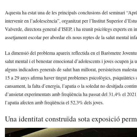
Aquesta ha estat una de les principals conclusions del seminari “Aprèn
intervenir en l’adolescència”, organitzat per l’Institut Superior d’Es
Valverde, directora general d’ISEP, i ha reunit psicòlegs experts en i
assetjament escolar per abordar els nous reptes de la salut mental inf
La dimensió del problema apareix reflectida en el Baròmetre Joventut
salut mental i el benestar emocional d’adolescents i joves ocupen ja un
alguns indicadors generals de salut han millorat, persisteixen malesta
15 a 29 anys afirma haver tingut problemes psicològics, psiquiàtrics o
cansament, la falta d’energia, l’apatia o la soledat no desitjada conti
d’ansietat experimentats amb freqüència ha passat del 31,4% el 2021 
l’apatia afecten amb freqüència el 52,3% dels joves.
Una identitat construïda sota exposició per