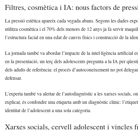
Filtres, cosmètica i IA: nous factors de press
La pressió estètica apareix cada vegada abans. Segons les dades exp
utilitza cosmètica i el 70% dels menors de 12 anys ja fa servir maquil
l’estructura facial en una edat de canvis físics i construcció de la iden
La jornada també va abordar l’impacte de la intel·ligència artificial
en la presentació, un terç dels adolescents pregunta a la IA per qüest
dels adults de referència: el procés d’autoconeixement no pot delega
defensar.
L’experta també va alertar de l’autodiagnòstic a les xarxes socials, 
explicar, és confondre una etiqueta amb un diagnòstic clínic: l’etique
identitat de l’adolescent a una sola categoria.
Xarxes socials, cervell adolescent i vincles f