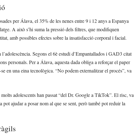
ió
osades per Álava, el 35% de les nenes entre 9 i 12 anys a Espanya
latge. A això s’hi suma la pressió dels filtres, que modifiquen
titat, amb possibles efectes sobre la insatisfacció corporal i facial.
 en l’adolescència. Segons el 6è estudi d’Empantallados i GAD3 citat
ions personals. Per a Álava, aquesta dada obliga a reforçar el paper
r-se en una eina tecnològica. “No podem externalitzar el procés”, va
on molts adolescents han passat “del Dr. Google a TikTok”. El risc, va
ta pot ajudar a posar nom al que se sent, però també pot reduir la
ràgils