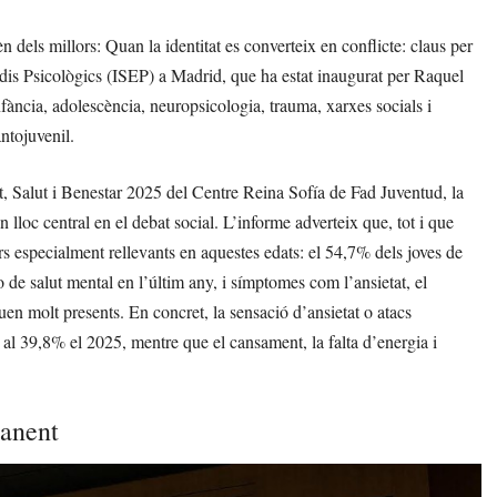
 dels millors: Quan la identitat es converteix en conflicte: claus per
tudis Psicològics (ISEP) a Madrid, que ha estat inaugurat per Raquel
nfància, adolescència, neuropsicologia, trauma, xarxes socials i
antojuvenil.
, Salut i Benestar 2025 del Centre Reina Sofía de Fad Juventud, la
 lloc central en el debat social. L’informe adverteix que, tot i que
rs especialment rellevants en aquestes edats: el 54,7% dels joves de
 de salut mental en l’últim any, i símptomes com l’ansietat, el
nuen molt presents. En concret, la sensació d’ansietat o atacs
al 39,8% el 2025, mentre que el cansament, la falta d’energia i
manent