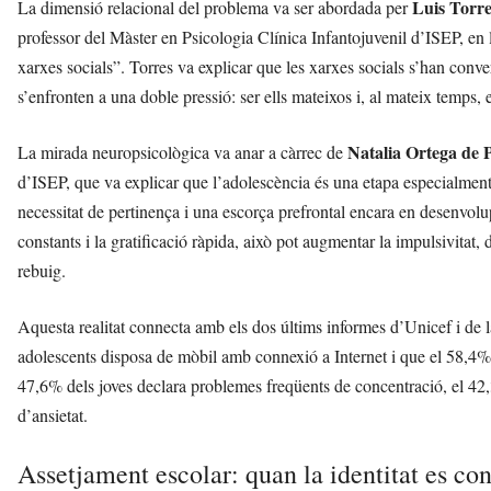
Luis Torr
La dimensió relacional del problema va ser abordada per
professor del Màster en Psicologia Clínica Infantojuvenil d’ISEP, en 
xarxes socials”. Torres va explicar que les xarxes socials s’han conver
s’enfronten a una doble pressió: ser ells mateixos i, al mateix temps,
Natalia Ortega de 
La mirada neuropsicològica va anar a càrrec de
d’ISEP, que va explicar que l’adolescència és una etapa especialment 
necessitat de pertinença i una escorça prefrontal encara en desenvolu
constants i la gratificació ràpida, això pot augmentar la impulsivitat, 
rebuig.
Aquesta realitat connecta amb els dos últims informes d’Unicef i de 
adolescents disposa de mòbil amb connexió a Internet i que el 58,4% 
47,6% dels joves declara problemes freqüents de concentració, el 42
d’ansietat.
Assetjament escolar: quan la identitat es co