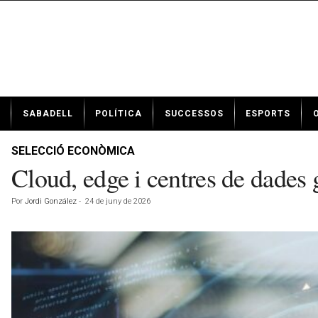
N
SABADELL
POLÍTICA
SUCCESSOS
ESPORTS
o
t
í
SELECCIÓ ECONÒMICA
c
Cloud, edge i centres de dades 
i
e
Por
Jordi González
-
24 de juny de 2026
s
d
e
S
a
b
a
d