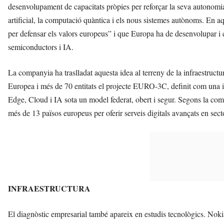
desenvolupament de capacitats pròpies per reforçar la seva autonomia 
artificial, la computació quàntica i els nous sistemes autònoms. En aq
per defensar els valors europeus” i que Europa ha de desenvolupar i con
semiconductors i IA.
La companyia ha traslladat aquesta idea al terreny de la infraestruc
Europea i més de 70 entitats el projecte EURO-3C, definit com una i
Edge, Cloud i IA sota un model federat, obert i segur. Segons la c
més de 13 països europeus per oferir serveis digitals avançats en sect
INFRAESTRUCTURA
El diagnòstic empresarial també apareix en estudis tecnològics. No