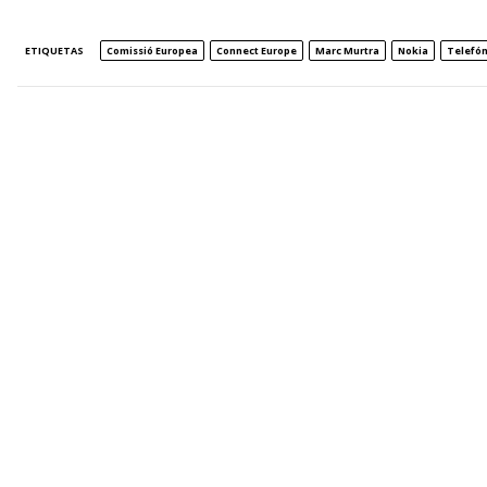
ETIQUETAS
Comissió Europea
Connect Europe
Marc Murtra
Nokia
Telefón