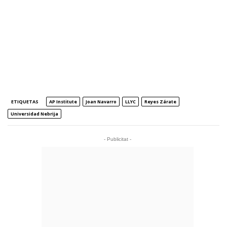
ETIQUETAS
AP Institute
Joan Navarro
LLYC
Reyes Zárate
Universidad Nebrija
- Publicitat -