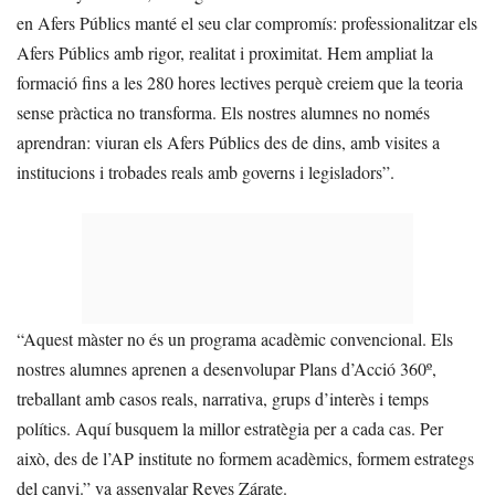
en Afers Públics manté el seu clar compromís: professionalitzar els
Afers Públics amb rigor, realitat i proximitat. Hem ampliat la
formació fins a les 280 hores lectives perquè creiem que la teoria
sense pràctica no transforma. Els nostres alumnes no només
aprendran: viuran els Afers Públics des de dins, amb visites a
institucions i trobades reals amb governs i legisladors”.
“Aquest màster no és un programa acadèmic convencional. Els
nostres alumnes aprenen a desenvolupar Plans d’Acció 360º,
treballant amb casos reals, narrativa, grups d’interès i temps
polítics. Aquí busquem la millor estratègia per a cada cas. Per
això, des de l’AP institute no formem acadèmics, formem estrategs
del canvi.” va assenyalar Reyes Zárate.