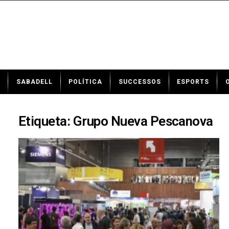
N
SABADELL
POLÍTICA
SUCCESSOS
ESPORTS
o
t
í
c
Etiqueta: Grupo Nueva Pescanova
i
e
s
d
e
S
a
b
a
d