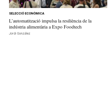
e
l
l
SELECCIÓ ECONÒMICA
a
L’automatització impulsa la resiliència de la
v
indústria alimentària a Expo Foodtech
u
Jordi González
i