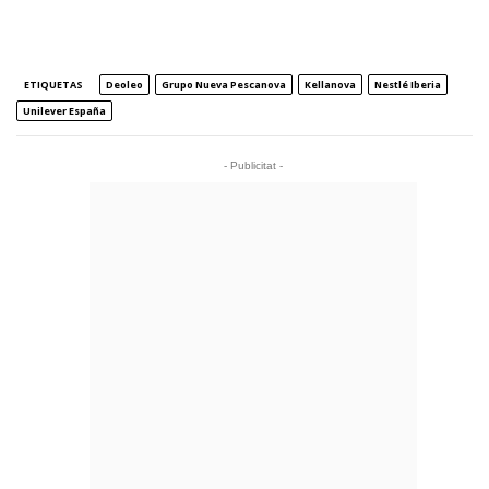
ETIQUETAS
Deoleo
Grupo Nueva Pescanova
Kellanova
Nestlé Iberia
Unilever España
- Publicitat -