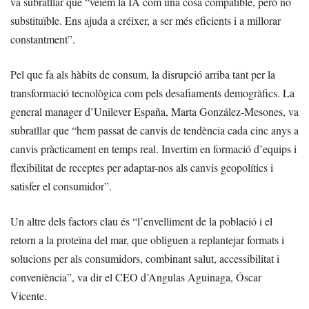
va subratllar que “veiem la IA com una cosa compatible, però no
substituïble. Ens ajuda a créixer, a ser més eficients i a millorar
constantment”.
Pel que fa als hàbits de consum, la disrupció arriba tant per la
transformació tecnològica com pels desafiaments demogràfics. La
general manager d’Unilever España, Marta González-Mesones, va
subratllar que “hem passat de canvis de tendència cada cinc anys a
canvis pràcticament en temps real. Invertim en formació d’equips i
flexibilitat de receptes per adaptar-nos als canvis geopolítics i
satisfer el consumidor”.
Un altre dels factors clau és “l’envelliment de la població i el
retorn a la proteïna del mar, que obliguen a replantejar formats i
solucions per als consumidors, combinant salut, accessibilitat i
conveniència”, va dir el CEO d’Angulas Aguinaga, Óscar
Vicente.