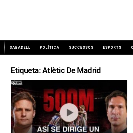
N
SABADELL
POLÍTICA
SUCCESSOS
ESPORTS
o
t
í
c
Etiqueta: Atlètic De Madrid
i
e
s
d
e
S
a
b
a
d