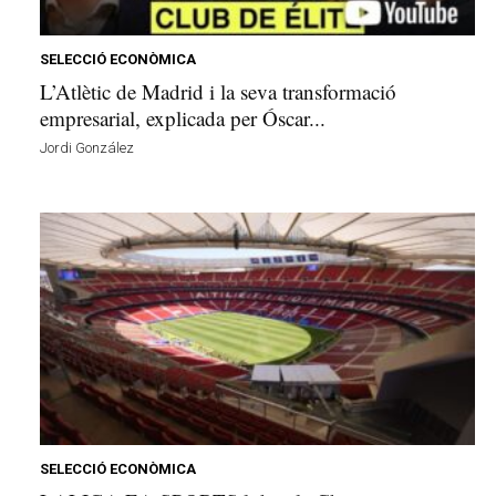
e
l
l
SELECCIÓ ECONÒMICA
a
L’Atlètic de Madrid i la seva transformació
v
empresarial, explicada per Óscar...
u
Jordi González
i
SELECCIÓ ECONÒMICA