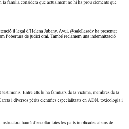
 la família considera que actualment no hi ha prou elements que
etenció il·legal d’Helena Jubany. Avui,
@salellasadv
ha presentat
icitem l’obertura de judici oral. També reclamem una indemnització
0 testimonis. Entre ells hi ha familiars de la víctima, membres de la
eta i diversos pèrits científics especialitzats en ADN, toxicologia i
 instructora haurà d’escoltar totes les parts implicades abans de