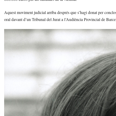
Aquest moviment judicial arriba després que s’hagi donat per conclosa 
oral davant d’un Tribunal del Jurat a l’Audiència Provincial de Barce