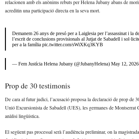
relacionen amb els anònims rebuts per Helena Jubany abans de morir,
acreditin una participació directa en la seva mort.
Demanem 26 anys de presó per a Laiglesia per l’assassinat i la d
l’escrit de conclusions provisionals al Jutjat de Sabadell i sol·l
per a la família
pic.twitter.com/sWiXKq3KYB
— Fem Justícia Helena Jubany (@JubanyHelena)
May 12, 2026
Prop de 30 testimonis
De cara al futur judici, l’acusació proposa la declaració de prop de 3
Unió Excursionista de Sabadell (UES), les germanes de Montserrat Car
anàlisi lingüística.
El següent pas processal serà l’audiència preliminar, on la magistrada