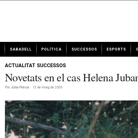
N
SABADELL
POLÍTICA
SUCCESSOS
ESPORTS
o
t
í
ACTUALITAT
SUCCESSOS
c
Novetats en el cas Helena Juban
i
e
Por
Júlia Ponsa
-
12 de maig de 2026
s
d
e
S
a
b
a
d