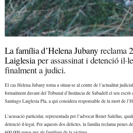
La família d’Helena Jubany
reclama
2
Laiglesia
per assassinat i detenció il·l
finalment a judici.
El cas Helena Jubany torna a situar-se al centre de l’actualitat judicia
formalment davant del Tribunal d’Instància de Sabadell el seu escrit
Santiago Laiglesia Pla, a qui considera responsable de la mort de l
L’acusació particular, representada per l’advocat Benet Salellas, quali
detenció il·legal. Per aquests dos delictes, la família reclama penes
600.000 euros per als familiars de la víctima.