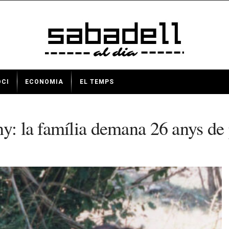
OCI
ECONOMIA
EL TEMPS
y: la família demana 26 anys de p