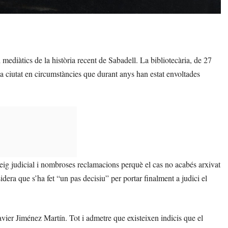
ediàtics de la història recent de Sabadell. La bibliotecària, de 27
la ciutat en circumstàncies que durant anys han estat envoltades
eig judicial i nombroses reclamacions perquè el cas no acabés arxivat
idera que s’ha fet “un pas decisiu” per portar finalment a judici el
vier Jiménez Martín. Tot i admetre que existeixen indicis que el