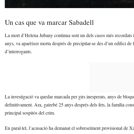
Un cas que va marcar Sabadell
La mort d’Helena Jubany continua sent un dels casos més recordats i m
anys, va aparèixer morta després de precipitar-se des d’un edifici de 
d’interrogants.
La investigació va quedar marcada per girs inesperats, anys de bloqu
definitivament. Ara, gairebé 25 anys després dels fets, la família cons
principal sospitós del crim.
En paral·lel, l’acusació ha demanat el sobreseïment provisional de Xa