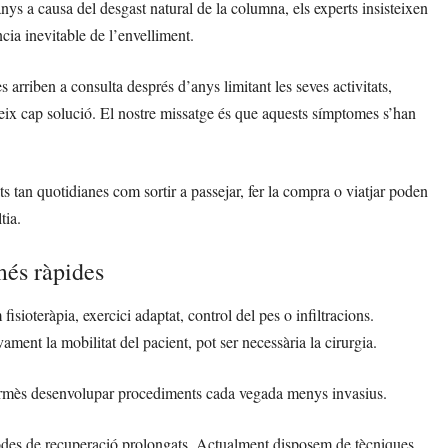
anys a causa del desgast natural de la columna, els experts insisteixen
ia inevitable de l’envelliment.
 arriben a consulta després d’anys limitant les seves activitats,
teix cap solució. El nostre missatge és que aquests símptomes s’han
ts tan quotidianes com sortir a passejar, fer la compra o viatjar poden
tia.
més ràpides
sioteràpia, exercici adaptat, control del pes o infiltracions.
ment la mobilitat del pacient, pot ser necessària la cirurgia.
 permès desenvolupar procediments cada vegada menys invasius.
íodes de recuperació prolongats. Actualment disposem de tècniques