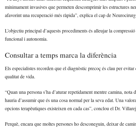
mínimament invasives que permeten descomprimir les estructures ner
afavorint una recuperació més ràpida”, explica el cap de Neurocirurg
L’objectiu principal d’aquests procediments és alleujar la compressió 
funcional i autonomia.
Consultar a temps marca la diferència
Els especialistes recorden que el diagnòstic precoç és clau per evitar 
qualitat de vida.
“Quan una persona s’ha d’aturar repetidament mentre camina, nota de
hauria d’assumir que és una cosa normal per la seva edat. Una valorac
opcions terapèutiques existeixen en cada cas”, conclou el Dr. Villare
Perquè, encara que moltes persones ho desconeguin, deixar de camin