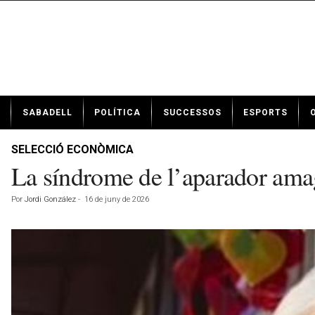
N
SABADELL
POLÍTICA
SUCCESSOS
ESPORTS
o
t
í
SELECCIÓ ECONÒMICA
c
La síndrome de l’aparador amag
i
e
Por
Jordi González
-
16 de juny de 2026
s
d
e
S
a
b
a
d