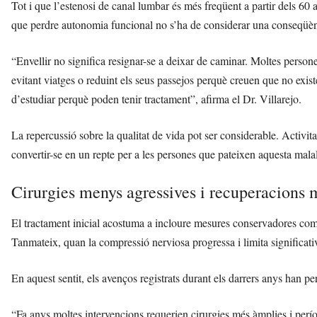
Tot i que l’estenosi de canal lumbar és més freqüent a partir dels 60 
que perdre autonomia funcional no s’ha de considerar una conseqüènc
“Envellir no significa resignar-se a deixar de caminar. Moltes persones
evitant viatges o reduint els seus passejos perquè creuen que no exis
d’estudiar perquè poden tenir tractament”, afirma el Dr. Villarejo.
La repercussió sobre la qualitat de vida pot ser considerable. Activita
convertir-se en un repte per a les persones que pateixen aquesta malal
Cirurgies menys agressives i recuperacions 
El tractament inicial acostuma a incloure mesures conservadores com fi
Tanmateix, quan la compressió nerviosa progressa i limita significativa
En aquest sentit, els avenços registrats durant els darrers anys han
“Fa anys moltes intervencions requerien cirurgies més àmplies i per